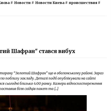
Києва
#
Новости
#
Новости Киева
#
происшествия
#
отий Шафран" стався вибух
ресторану “Золотий Шафран” що в оболонському районi. Зараз
о поблизу закладу. Деталі події опублікували на сайті
вся сьогодні близько 4:00 ранку. Камери відеоспостереження
поставив біля східців пакет та […]