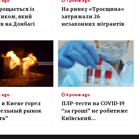
в ago
7 років ago
рощається із
На ринку «Троєщина»
ником, який
затримали 26
в на Донбасі
незаконних мігрантів
в ago
6 років ago
в Киеве горел
ПЛР-тести на COVID-19
тельный рынок
“за гроші” не робитиме
ть”
Київський
лабораторний центр