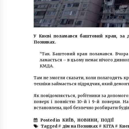
У Києві поламався баштовий кран, за 
Позняках.
“Так. Баштовий кран поламався. Вчора
ламається – в цьому немає нічого дивног
КМДА.
Там не змогли сказати, коли полагодять кр
техніки займається підрядчик, який демонт
Як повідомляється, робітники за допомого
поверх і повністю 10-й і 9-й поверхи. Н
встановлена, щоб безпечно розбирати буді
Posted in
КИЇВ
,
НОВИНИ
,
ПОДІЇ
Tagged #
дім на Позняках
#
КГГА
#
Кие