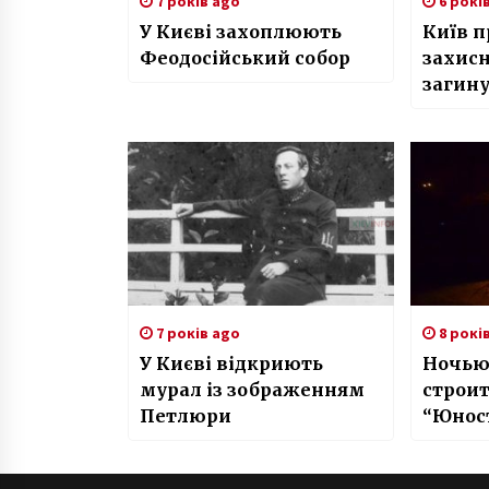
7 років ago
6 рокі
У Києві захоплюють
Київ п
Феодосійський собор
захис
загину
7 років ago
8 рокі
У Києві відкриють
Ночью 
мурал із зображенням
строи
Петлюри
“Юнос