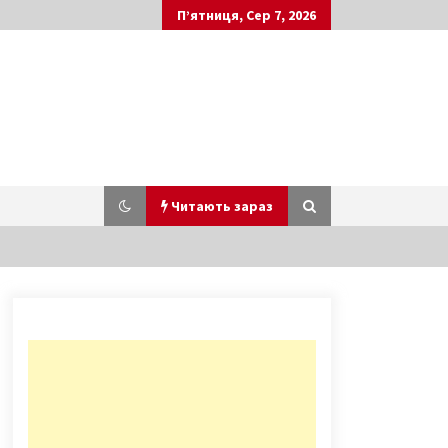
П’ятниця, Сер 7, 2026
Читають зараз
У Києві почали виробництво
нових ракетних комплексів
“Нептун”
5 років ago
Київський міст на Троєщину
увійде в німецький посібник
прикладом того, як не можна