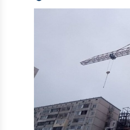
2 роки ago
Втрачений Київ. Як радянські
війська знищили історичний
центр столиці
8 років ago
Чи варто ремонтувати батарею
акумуляторного
електроінструмента?
1 рік ago