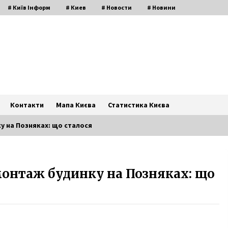
# Київ Інформ
# Киев
# Новости
# Новини
Контакти
Мапа Києва
Статистика Києва
у на Позняках: що сталося
Київрада прийняла план
монтаж будинку на Позняках: що
енергостійкості столиці
5 місяців ago
к
Netflix знімає в Києві бойовик із
Жан-Клодом Ван Дамом