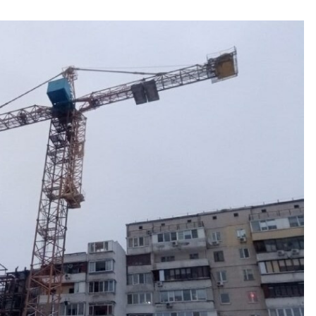
6 років ago
Кабмін зробив електронну чергу в
ТЦК постійним сервісом
12 місяців ago
На Дарницькій площі демонтують
МАФи (ФОТО)
9 років ago