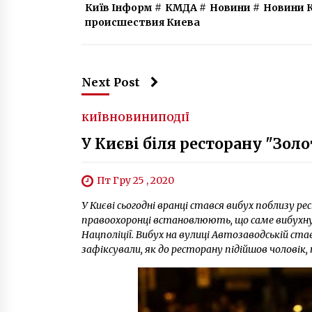
Київ Інформ
#
КМДА
#
Новини
#
Новини 
происшествия Киева
Next Post
КИЇВ
НОВИНИ
ПОДІЇ
У Києві біля ресторану "Зол
Пт Гру 25 , 2020
У Києві сьогодні вранці стався вибух поблизу 
правоохоронці встановлюють, що саме вибухнул
Нацполіції. Вибух на вулиці Автозаводській ста
зафіксували, як до ресторану підійшов чоловік, 