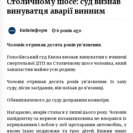
Столичному шосе: суд визнав
7 років ago
винуватця аварії винним
Трагедія в Києві: під час пожежі в
багатоповерхівці загинула жінка
КиївІнформ
6 років ago
6 років ago
Чоловік отримав десять років ув’язнення.
Вісім будинків в центрі Києва залишились
без опалення та гарячої води
Голосіївський суд Києва визнав винуватим у вчинені
7 років ago
смертельної ДТП на Столичному шосе чоловіка, який
занапастив майже усю родину.
На площі Конституції урочисто підняли
Державний прапор України
Чоловік отримав десять років ув’язнення. Із залу
6 років ago
суду, після засідання, він поїхав до в’язниці.
Обвинуваченого до суду доправили конвоїри.
Twenty One Pilots, Bring Me The Horizon,
Miley Cyrus – зірки світової величини, що
знімали кліпи в Києві у 2018
Нагадаємо, аварія сталася у липні цього року. Чоловік
8 років ago
напідпитку за кермом позашляховика не впорався із
кермуванням і лобом у лоб протаранив автомобіль, у
У Києві відкрили барельєф Симону Петлюрі
якому їхало подружжя та троє дітей. Вижив лише