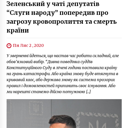
Зеленський у чаті депутатів
“Слуги народу” попередив про
загрозу кровопролиття та смерть
країни
Пн Лис 2 , 2020
У зверненні йдеться, що настав час робити складний, але
обов’язковий вибір. “Дивна поведінка суддів
Конституційного Суду в лічені години поставила країну
на грань катастрофи. Або країна знову буде втягнута в
кривавий хаос, або держава знову як система прозорих
правил і домовленостей припинить своє існування. Або
ми нарешті станемо дійсно потужною […]