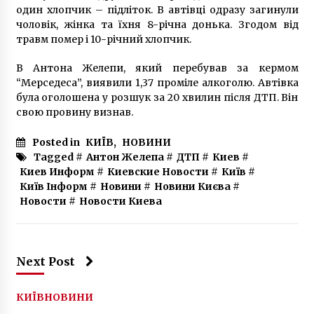
8 років ago
один хлопчик – підліток. В автівці одразу загинули
чоловік, жінка та їхня 8-річна донька. Згодом від
травм помер і 10-річний хлопчик.
В Антона Желепи, який перебував за кермом
“Мерседеса”, виявили 1,37 проміле алкоголю. Автівка
була оголошена у розшук за 20 хвилин після ДТП. Він
свою провину визнав.
Posted in
КИЇВ
,
НОВИНИ
Tagged #
Антон Желепа
#
ДТП
#
Киев
#
Киев Информ
#
Киевские Новости
#
Київ
#
Київ Інформ
#
Новини
#
Новини Києва
#
Новости
#
Новости Киева
Next Post
КИЇВ
НОВИНИ