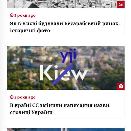
3 роки ago
Як в Києві будували Бесарабський ринок:
історичні фото
2 роки ago
В країні ЄС змінили написання назви
столиці України