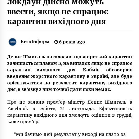
локдаун дійсно можуть
8 років ago
ввести, якщо не спрацює
карантин вихідного дня
За данними Держстату, в Україні за дев’ять
місяців пандемії від коронавірусу померло
4300 людей
6 років ago
КиївІнформ
6 років ago
Водія Porsche, через якого загинули два
пасажири маршрутки в Бучі, заарештували з
Денис Шмигаль наголосив, що жорсткий карантин
правом застави в 400 тисяч
залишається планом Б, на випадок якщо не спрацює
7 років ago
карантин вихідного дня. Кабмін обговорює
введення жорсткого карантину в Україні, але буде
Каждый пятый депутат Киевсовета скрыл
орієнтуватися на результат карантину вихідного
свой бизнес. Лидирует БПП
дня, в зв’язку з чим точної дати поки немає.
10 років ago
Про це заявив прем’єр-міністр Денис Шмигаль в
На Київщині жінка утримувала 69 собак та
Facebook в суботу, 21 листопада. Ефективність
котів в одній квартирі
карантину вихідного дня зможуть оцінити в грудні,
5 років ago
каже прем’єр.
“Ми бачимо цей результат у виході на плато за
История заброшенной инфекционной