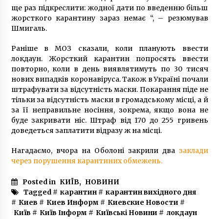
ще раз підкреслити: жодної дати по введенню більш
жорсткого карантину зараз немає “, – резюмував
Шмигаль.
Раніше в МОЗ сказали, коли планують ввести
локдаун. Жорсткий карантин попросять ввести
повторно, коли в день виявлятимуть по 30 тисяч
нових випадків коронавіруса. Також в Україні почали
штрафувати за відсутність маски. Покарання піде не
тільки за відсутність маски в громадському місці, а й
за її неправильне носіння, зокрема, якщо вона не
буде закривати ніс. Штраф від 170 до 255 гривень
доведеться заплатити відразу ж на місці.
Нагадаємо, вчора на Оболоні закрили два
заклади
через порушення карантиних обмежень.
Posted in
КИЇВ
,
НОВИНИ
Tagged #
карантин
#
карантин вихідного дня
#
Киев
#
Киев Информ
#
Киевские Новости
#
Київ
#
Київ Інформ
#
Київські Новини
#
локдаун