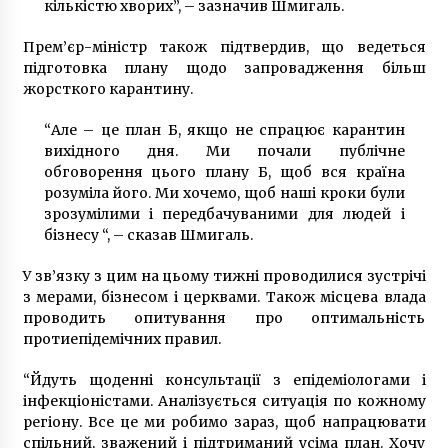
клиники на Протасовом Яру
кількістю хворих”, – зазначив Шмигаль.
9 років ago
Прем’єр-міністр також підтвердив, що ведеться
підготовка плану щодо запровадження більш
жорсткого карантину.
“Але – це план Б, якщо не спрацює карантин
вихідного дня. Ми почали публічне
обговорення цього плану Б, щоб вся країна
розуміла його. Ми хочемо, щоб наші кроки були
зрозумілими і передбачуваними для людей і
бізнесу “, – сказав Шмигаль.
У зв’язку з цим на цьому тижні проводилися зустрічі
з мерами, бізнесом і церквами. Також місцева влада
проводить опитування про оптимальність
протиепідемічних правил.
“Йдуть щоденні консультації з епідеміологами і
інфекціоністами. Аналізується ситуація по кожному
регіону. Все це ми робимо зараз, щоб напрацювати
спільний, зважений і підтриманий усіма план. Хочу