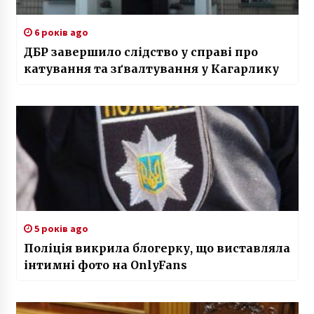
6 років ago
ДБР завершило слідство у справі про
катування та зґвалтування у Кагарлику
5 років ago
Поліція викрила блогерку, що виставляла
інтимні фото на OnlyFans