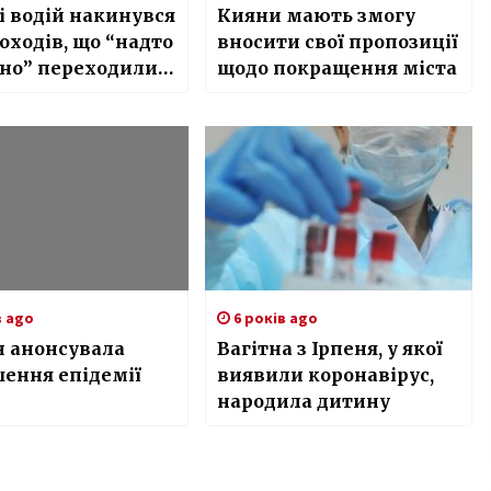
і водій накинувся
Кияни мають змогу
оходів, що “надто
вносити свої пропозиції
ьно” переходили
щодо покращення міста
в ago
6 років ago
н анонсувала
Вагітна з Ірпеня, у якої
ення епідемії
виявили коронавірус,
народила дитину