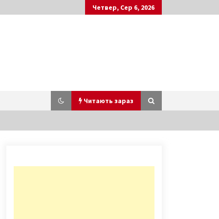
Четвер, Сер 6, 2026
Читають зараз
Для безхатченків в Києві
облаштували житло і пункти
харчування біля вокзалів
6 років ago
На території столичного ТРЦ
Gulliver сталася пожежа (ФОТО)