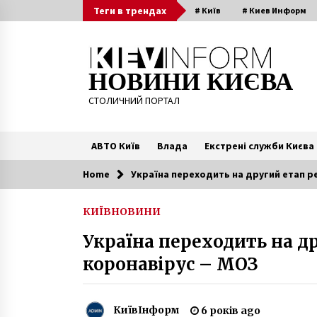
Skip
Теги в трендах
# Київ
# Киев Информ
to
content
НОВИНИ КИЄВА
СТОЛИЧНИЙ ПОРТАЛ
АВТО Київ
Влада
Екстрені служби Києва
Home
Україна переходить на другий етап р
Читають зараз
КИЇВ
НОВИНИ
Степанов підтвердив отримання
Україна переходить на д
заявки на реєстрацію в Україні
російської COVID-вакцини
коронавірус – МОЗ
6 років ago
У КМДА просять не пускати в
школу дітей, у яких навіть легке
КиївІнформ
6 років ago
нездужання