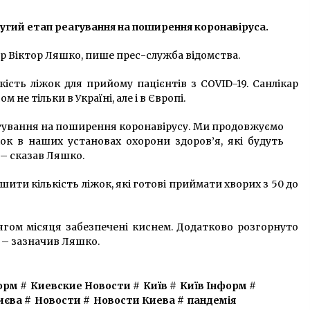
7 років ago
угий етап реагування на поширення коронавіруса.
Вночі водій в’їхав у припарковані
автомобілі
р Віктор Ляшко, пише прес-служба відомства.
10 років ago
кість ліжок для прийому пацієнтів з COVID-19. Санлікар
не тільки в Україні, але і в Європі.
”
В Киеве установят контейнеры
для опасных отходов (Список
агування на поширення коронавірусу. Ми продовжуємо
Адресов)
жок в наших установах охорони здоров’я, які будуть
9 років ago
 – сказав Ляшко.
шити кількість ліжок, які готові приймати хворих з 50 до
тягом місяця забезпечені киснем. Додатково розгорнуто
 – зазначив Ляшко.
орм
#
Киевские Новости
#
Київ
#
Київ Інформ
#
иєва
#
Новости
#
Новости Киева
#
пандемія