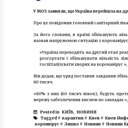
6 років ago
У МОЗ заявили, що Україна перейшла на др
На Крещатике пройдет школьная
ярмарка
Про це повідомив головний санітарний ліка
10 років ago
За його словами, в країні збільшують кіль
назвав напруженою ситуацію з коронавірусом 
Знаменитий “Будинок Морозова
– елітне житло початку XX
«Україна переходить на другий етап ре
сторіччя
розгортати і збільшувати кількість лі
7 років ago
госпіталізувати хворих на коронавірус »,
Він додав, що уряд поставив завдання збіль
80 тисяч.
«80% з них (60 тисяч ліжок), будуть про
мережу забезпечення киснем по закладах »,
Posted in
КИЇВ
,
НОВИНИ
Tagged #
карантин
#
Киев
#
Киев Инф
коронвірус
#
Ляшко
#
Новини
#
Новини К