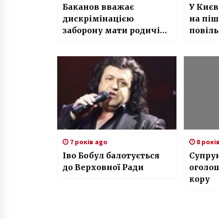
Баканов вважає
У Києв
дискрімінацією
на піш
заборону мати родичів
повіл
в Росії і разом з тим
дорогу
працювати в СБУ
7 років ago
8 рокі
Іво Бобул балотується
Супру
до Верховної Ради
оголош
кору