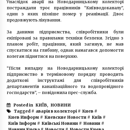
Унаслідок аварії на Новодарницькому колекторі
7 років ago
постраждали троє працівників “Київводоканалу”,
один з яких пізніше помер у реанімації. Двоє
продовжують лікування.
За даними підприємства, співробітники були
екіпіровані за правилами техніки безпеки. Згідно з
планом робіт, працівник, який загинув, не мав
спускатися на глибину, однак намагався допомогти
колегам піднятися на поверхню.
“Після випадку на Новодарницькому колекторі
підприємство в терміновому порядку проводить
додаткові інструктажі для співробітників
департаментів каналізаційного та водопровідного
господарств”, – повідомила прес-служба.
Posted in
КИЇВ
,
НОВИНИ
Tagged #
аварія в колекторі
#
Киев
#
Киев Информ
#
Киевские Новости
#
Київ
#
Київ Інформ
#
Київські Новини
#
Новини
#
Новини Києва
#
Новости
#
Новости Киева