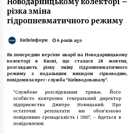
Новодарницькому колекторі –
мові жестів»
6 років ago
різка зміна
гідропневматичного режиму
З’явилися подробиці вибуху у
багатоповерхівці в Дніпровському районі
Києва
10 років ago
КиївІнформ
6 років ago
Біля Києва сталось ДТП, в якому
постраждали діти
Як попередню версією аварії на Новодарницькому
6 років ago
колекторі в Києві, що сталася 28 жовтня,
розглядають різку зміну гідропневматичного
режиму з подальшим викидом сірководню,
Парк в центрі міста, що був створений на
повідомила прес-служба “Київводоканалу”.
прохання бразильського імператора
8 років ago
“Службове розслідування триває. Його
особисто контролює генеральний директор
Кияни знову вийшли на проплачений мітинг,
підприємства Дмитро Новицький. Про
їх знову «кинули»
остаточні результати ми обов’язково
7 років ago
повідомимо громадськість і ЗМІ”, – йдеться в
повідомленні.
У Києві школяр впав з балкона 10 поверху