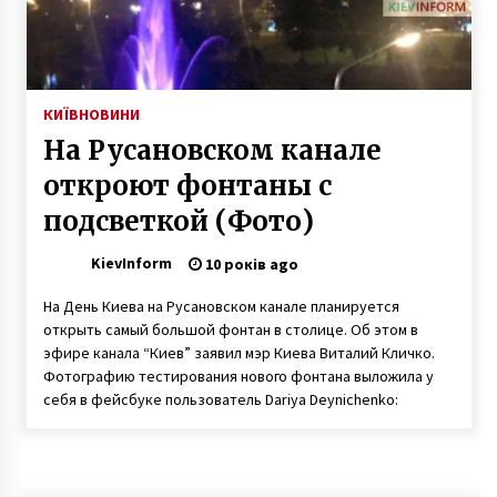
«Впала 40 разів»: героїня відео з
Андріївського узвозу розповіла, як боролася
з ожеледицею
КИЇВ
НОВИНИ
6 років ago
На Русановском канале
Після снігопаду Київ готується до повені
откроют фонтаны с
5 років ago
подсветкой (Фото)
KievInform
У Києві ліквідували організовану групу
10 років ago
наркоторгівців
9 років ago
На День Киева на Русановском канале планируется
открыть самый большой фонтан в столице. Об этом в
эфире канала “Киев” заявил мэр Киева Виталий Кличко.
На вулиці Тургенівській відновили знесення
Фотографию тестирования нового фонтана выложила у
старовинного будинку Василя Маліна
себя в фейсбуке пользователь Dariya Deynichenko:
5 років ago
“Потрійний оберег” не допоміг порушнику
правил стоянки уникнути штрафу