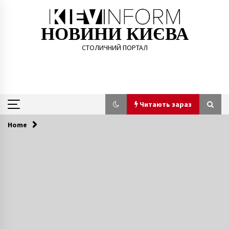
Skip
to
content
НОВИНИ КИЄВА
СТОЛИЧНИЙ ПОРТАЛ
Читають зараз
Home
Читають зараз
Frank Casino лучшее онлайн развлечение
7 років ago
Осокорки: художня галерея у метро
8 років ago