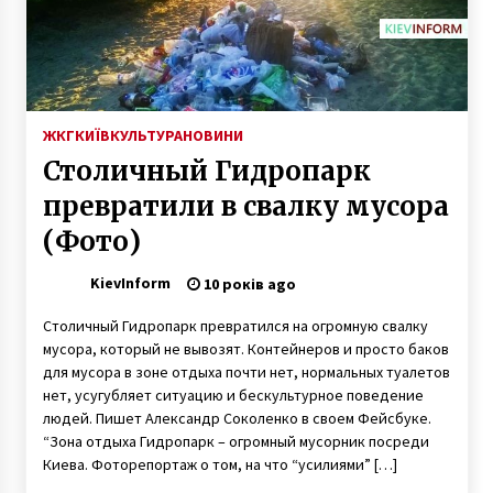
3 місяці ago
В опорі пішохідного мосту виявили
непроханого мешканця
5 років ago
ЖКГ
КИЇВ
КУЛЬТУРА
НОВИНИ
Столичный Гидропарк
Під Києвом мало не вибухнула дочка
бізнесмена з нянею
превратили в свалку мусора
7 років ago
(Фото)
В Києві чоловік ґвалтував 5-річну доньку
KievInform
10 років ago
своєї знайомої
5 років ago
Столичный Гидропарк превратился на огромную свалку
мусора, который не вывозят. Контейнеров и просто баков
100 тисяч гривень відкату: у Подільській
для мусора в зоне отдыха почти нет, нормальных туалетов
райдержадміністрації викрили корупційну
нет, усугубляет ситуацию и бескультурное поведение
схему
людей. Пишет Александр Соколенко в своем Фейсбуке.
7 років ago
“Зона отдыха Гидропарк – огромный мусорник посреди
Киева. Фоторепортаж о том, на что “усилиями” […]
Під час пожежі на Лісовому проспекті
вогнеборці врятували 4 дитини та 6