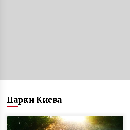
Віталій Кличко: «Щоб відкрити рух
Шулявським шляхопроводом до кінця цього
року, будівельники працюють без вихідних,
вдень і вночі»
7 років ago
Проїзд у маршрутках може подорожчати до
12 гривень
6 років ago
Інтерв’ю зі “Сталкером”: Ігор Опря про рейви
в Чорнобилі, пожежi та мародерство
6 років ago
Як Ханкенді став Степанакертом
Парки Киева
6 років ago
VW Golf: як правильно встановити 9-
дюймове радіо