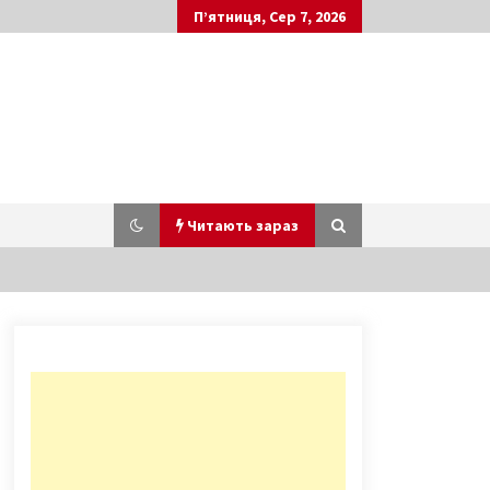
П’ятниця, Сер 7, 2026
Читають зараз
Сильна ожеледь у Києві:
комунальникам доводиться
обробляти дороги по кілька разів
6 років ago
Активісти кличуть на протест
проти телемосту між “Россия24” і
NewsOne