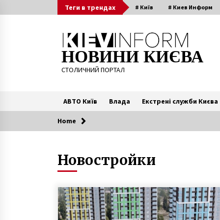
Skip
Теги в трендах
# Київ
# Киев Информ
to
content
НОВИНИ КИЄВА
СТОЛИЧНИЙ ПОРТАЛ
АВТО Київ
Влада
Екстрені служби Києва
Home
Читають зараз
Новостройки
На німецькому телеканалі Київ
переплутали з Москвою
4 роки ago
Кладовища на Київщині закрили 
кінця карантину