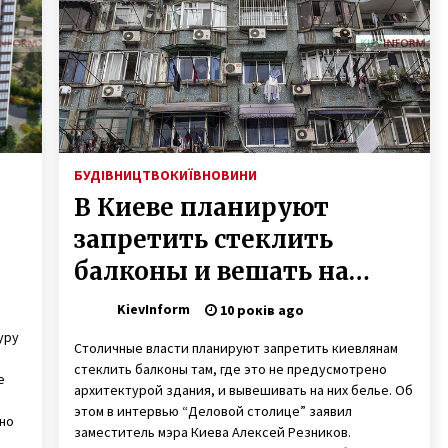
10 років ago
В Києві повідомили про підозру
двом поліцейським, що побили
киянина
5 років ago
Хрещатик буде відкритий всі
свята: схема проїзду
БУДІВНИЦТВО
КИЇВ
НОВИНИ
8 років ago
В Киеве планируют
запретить стеклить
балконы и вешать на
фасады кондиционеры
KievInform
10 років ago
уру
Столичные власти планируют запретить киевлянам
стеклить балконы там, где это не предусмотрено
е
архитектурой здания, и вывешивать на них белье. Об
этом в интервью “Деловой столице” заявил
но
заместитель мэра Киева Алексей Резников.