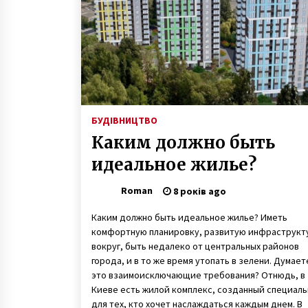
6 років ago
Інститут національної пам’яті
подає апеляцію на рішення суду
по проспектах Бандери і
Шухевича у Києві
7 років ago
«Батьківщина» може не пройти
до Верховної Ради. Нове
БУДІВНИЦТВО
опитування
Каким должно быть
7 років ago
идеальное жилье?
Roman
8 років ago
Каким должно быть идеальное жилье? Иметь
комфортную планировку, развитую инфраструкт
вокруг, быть недалеко от центральных районов
города, и в то же время утопать в зелени. Думает
это взаимоисключающие требования? Отнюдь, в
Киеве есть жилой комплекс, созданный специаль
для тех, кто хочет наслаждаться каждым днем. В