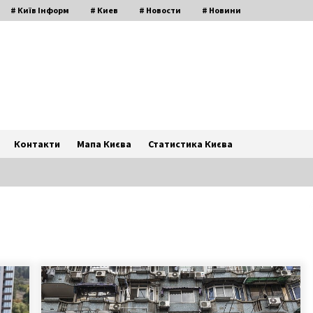
# Київ Інформ
# Киев
# Новости
# Новини
Контакти
Мапа Києва
Статистика Києва
Найстаріший ринок Києва замість
кубла злочинців
8 років ago
до
Невідомий розстріляв чоловіка у
під’їзді столичного будинку