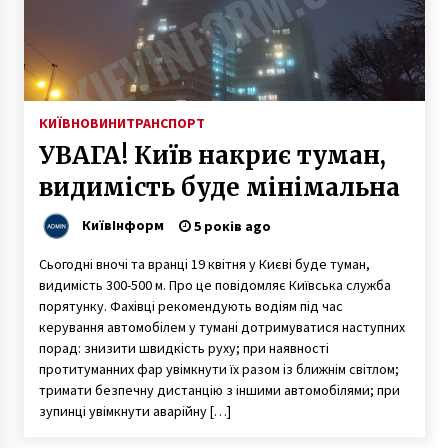
9 місяців ago
Изучение английского языка как родного –
методика Helen Doron
6 років ago
КИЇВ
НОВИНИ
ТРАНСПОРТ
УВАГА! Київ накриє туман,
​До експлуатації в ЗСУ допустили
оптоволоконний дрон “Ронні 13”
видимість буде мінімальна
1 рік ago
КиївІнформ
5 років ago
Порушують карантин. В РПЦ кличуть
прихожан до храму біля Лаври
Сьогодні вночі та вранці 19 квітня у Києві буде туман,
6 років ago
видимість 300-500 м. Про це повідомляє Київська служба
порятунку. Фахівці рекомендують водіям під час
керування автомобілем у тумані дотримуватися наступних
В Чорнобильській зоні спалахнув ліс
порад: знизити швидкість руху; при наявності
7 років ago
протитуманних фар увімкнути їх разом із ближнім світлом;
тримати безпечну дистанцію з іншими автомобілями; при
зупинці увімкнути аварійну […]
Вперше в Україні довічний вирок отримав
росіянин, який розстріляв полоненого воїна