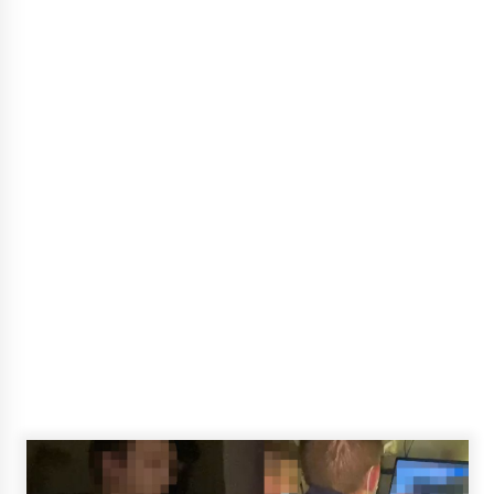
На чотирьох київських вулицях добу не буде
води
6 років ago
Киев подходит к черте эпидпорога гриппом
– КГГА
10 років ago
На Київщині чоловік порізав ногу банкою з
огірками та помер
5 років ago
В КМДА повідомили, що водія маршрутки,
який їздив під дією наркотиків, звільнено
6 років ago
Між Ірпінем та Києвом почнуть будувати
велосмугу за 12 млн гривень