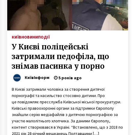
6 років ago
Учасникам АТО виділили 35 квартир у Києві
7 років ago
КИЇВ
НОВИНИ
ПОДІЇ
У Києві поліцейські
Зворотній хід: гроші, яка мали йти на
будівництво доріг, перенаправили на
затримали педофіла, що
потреби боротьби з COVID-19
6 років ago
знімав пасинка у порно
Сьогодні «Океан Ельзи» зіграє безкоштовний
КиївІнформ
5 років ago
концерт на Подолі
7 років ago
В Києві затримали чоловіка за створення дитячої
порнографії та насильство стосовно дитини. Про
У Києві за 2.5 мільярди продали знаменитий
це повідомляє пресслужба Київської міської прокуратури.
готель Україна
Київські правоохоронні органи за підтримки Європолу
2 роки ago
знайшли серію медіафайлів з дитячою порнографією за
участю малолітнього хлопчика. За даними Європолу,
контент створювався в Україні. “Встановлено, що з 2018 по
Під Києвом батько викрав сина у колишньої
2021 рік 28-річний мешканець Полтавщини […]
дружини і зник