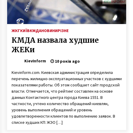
До Іллі Киви з самого ранку прийшли з
обшуками
5 років ago
ЖКГ
КИЇВ
КМДА
НОВИНИ
РІЗНЕ
КМДА назвала худшие
МОЗ: до 22 червня – без концертів
ЖЕКи
6 років ago
KievInform
10 років ago
Жартівника досі не знайдено: київську
Kievinform.com. Киевская администрация определила
гімназію мінують четвертий раз за тиждень
перечень жилищно-эксплуатационных участков с худшими
6 років ago
показателями работы. Об этом сообщает сайт городской
власти. Отмечается, что рейтинг составлен на основе
Томос для Украины: представители УПЦ МП
данных Контактного центра города Киева 1551. В
собираются протестовать
частности, учтено количество обращений киевлян,
8 років ago
уровень выполнения обращений и уровень
удовлетворенности клиентов по выполнению заявок. В
списке худших КП: ЖЭО […]
Майя Санду 12 січня здійснить візит в Україну
6 років ago