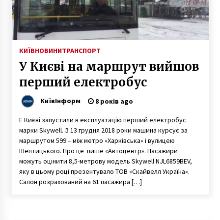
Міноборони: українські та американські
компанії працюють над модернізацією
засобів ППО
КИЇВ
НОВИНИ
ТРАНСПОРТ
1 рік ago
У Києві на маршрут вийшов
Віталій Кличко влаштував екскурсію Києвом
перший електробус
фронтмену Scorpions
7 років ago
КиївІнформ
8 років ago
Віталій Кличко влаштував Тому Крузу
E Києві запустили в експлуатацію перший електробус
екскурсію цікавими локаціями Києва
марки Skywell. З 13 грудня 2018 роки машина курсує за
7 років ago
маршрутом 599 – між метро «Харківська» і вулицею
Шептицького. Про це пише «Автоцентр». Пасажири
можуть оцінити 8,5-метрову модель Skywell NJL6859BEV,
У центрі Києва завтра обмежать рух
транспорту
яку в цьому році презентувало ТОВ «Скайвелл Україна».
7 років ago
Салон розрахований на 61 пасажира […]
У Мережі з’явилося відео пожежі магазину
Roshen в центрі Києва