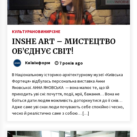
5 років ago
Втрачений Київ. Унікальна залізна церква на
Євбазі
7 років ago
КУЛЬТУРА
НОВИНИ
РІЗНЕ
INSHE ART – МИСТЕЦТВО
На Солом’янській прорив труби: дорога
ОБ’ЄДНУЄ СВІТ!
розрита, рух транспорту обмежено
6 років ago
КиївІнформ
7 років ago
Патрульні спіймали водія пасажирського
В Національному історико-архітектурному музеї «Київська
автобусу у стані алкогольного сп’яніння
Фортеця» відбулась персональна виставка Анни
5 років ago
Яновської. АННА ЯНОВСЬКА — вона малює те, що їй
приходить уві сні: почуття, події, мрії, бажання… Вона не
боїться дати людям можливість доторкнутися до її снів…
Київ повертається до питань підтримки ВПО
Адже саме уві снах люди почувають себе спокійно і чесно,
10 місяців ago
чесно й реалістично саме з собою… […]
«Хто не чув, той побачить»: Кличко
презентував книжку власних цитат