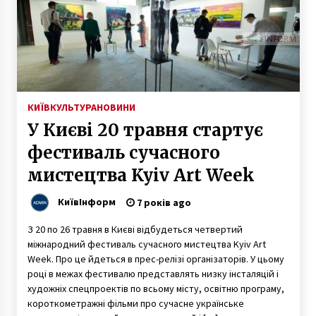
6 років ago
Київ прощається із захисником, який загинув
на Донбасі
6 років ago
КИЇВ
КУЛЬТУРА
НОВИНИ
Україну чекає різке похолодання
7 років ago
У Києві 20 травня стартує
фестиваль сучасного
мистецтва Kyiv Art Week
На Троєщині біля ресторану знайшли труп
5 років ago
КиївІнформ
7 років ago
На в’їзді до Києва і під Кабміном – десятки
фур
З 20 по 26 травня в Києві відбудеться четвертий
6 років ago
міжнародний фестиваль сучасного мистецтва Kyiv Art
Week. Про це йдеться в прес-релізі організаторів. У цьому
році в межах фестивалю представлять низку інсталяцій і
Стало відомо, хто загинув від вибуху у
художніх спецпроектів по всьому місту, освітню програму,
Боярці
короткометражні фільми про сучасне українське
5 років ago