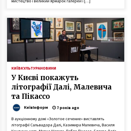
мистецтво і великий ярмарок галерей і […]
КИЇВ
КУЛЬТУРА
НОВИНИ
У Києві покажуть
літографії Далі, Малевича
та Пікассо
КиївІнформ
7 років ago
В аукціонному домі «Золотое сечение» виставлять
літографії Сальвадора Далі, Казимира Малевича, Василя
Кандинського, Марка Шагала, Пабло Пікассо, Едгара Деґа