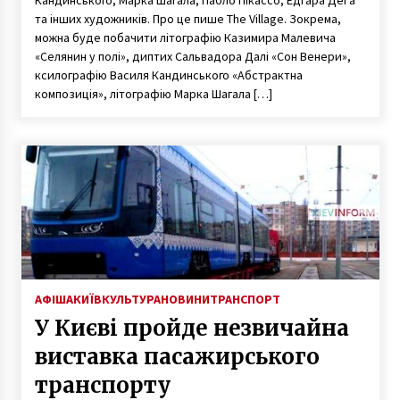
та інших художників. Про це пише The Village. Зокрема,
можна буде побачити літографію Казимира Малевича
«Селянин у полі», диптих Сальвадора Далі «Сон Венери»,
ксилографію Василя Кандинського «Абстрактна
композиція», літографію Марка Шагала […]
АФІША
КИЇВ
КУЛЬТУРА
НОВИНИ
ТРАНСПОРТ
У Києві пройде незвичайна
виставка пасажирського
транспорту