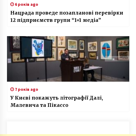
6 років ago
Нацрада проведе позапланові перевірки
12 підприємств групи “1+1 медіа”
7 років ago
У Києві покажуть літографії Далі,
Малевича та Пікассо