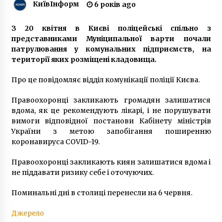
КиївІнформ
6 років ago
2 роки ago
З 20 квітня в Києві поліцейські спільно з
У Києві таксист використав газовий
представниками Муніципальної варти почали
балончик проти жінки з дитиною
патрулювання у комунальних підприємств, на
5 років ago
території яких розміщені кладовища.
Ірландія відкриває посольство в Києві
Про це повідомляє відділ комунікації поліції Києва.
6 років ago
Правоохоронці закликають громадян залишатися
вдома, як це рекомендують лікарі, і не порушувати
вимоги відповідної постанови Кабінету міністрів
Падіння дельтаплана під Києвом: поліція
повідомила подробиці катастрофи
України з метою запобігання поширенню
6 років ago
коронавируса COVID-19.
Правоохоронці закликають киян залишатися вдома і
Кличко заявив, що Київ повинен поглинути
не піддавати ризику себе і оточуючих.
Коцюбинське
6 років ago
Поминальні дні в столиці перенесли на 6 червня.
Аноніми “мінували” ще два пересадочних
Джерело
вузли у метро Києва: станції вже працюють