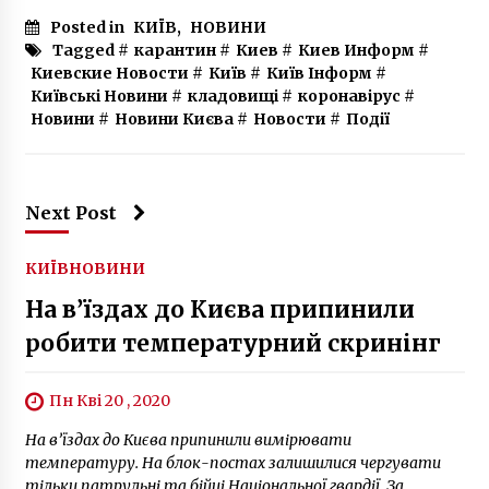
7 років ago
Posted in
КИЇВ
,
НОВИНИ
Tagged #
карантин
#
Киев
#
Киев Информ
#
Киевские Новости
#
Київ
#
Київ Інформ
#
Київські Новини
#
кладовищі
#
коронавірус
#
Новини
#
Новини Києва
#
Новости
#
Події
Next Post
КИЇВ
НОВИНИ
На в’їздах до Києва припинили
робити температурний скринінг
Пн Кві 20 , 2020
На в’їздах до Києва припинили вимірювати
температуру. На блок-постах залишилися чергувати
тільки патрульні та бійці Національної гвардії. За