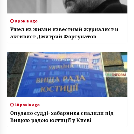
8 років ago
Ушел из жизни известный журналист и
активист Дмитрий Фортунатов
10 років ago
Опудало судді-хабарника спалили під
Вищою радою юстиції у Києві