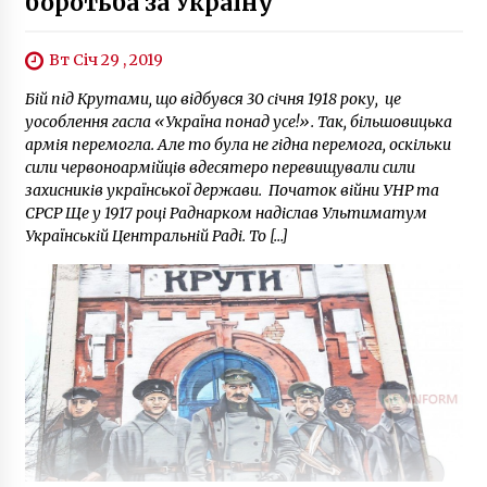
боротьба за Україну
сходження на Говерлу
10 місяців ago
Вт Січ 29 , 2019
Бій під Крутами, що відбувся 30 січня 1918 року, це
уособлення гасла «Україна понад усе!». Так, більшовицька
армія перемогла. Але то була не гідна перемога, оскільки
сили червоноармійців вдесятеро перевищували сили
захисників української держави. Початок війни УНР та
СРСР Ще у 1917 році Раднарком надіслав Ультиматум
Українській Центральній Раді. То […]