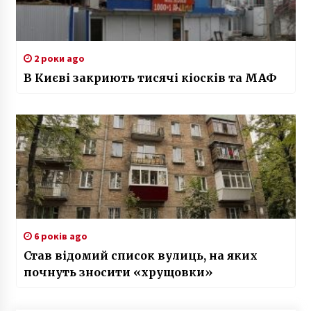
2 роки ago
В Києві закриють тисячі кіосків та МАФ
6 років ago
Став відомий список вулиць, на яких
почнуть зносити «хрущовки»