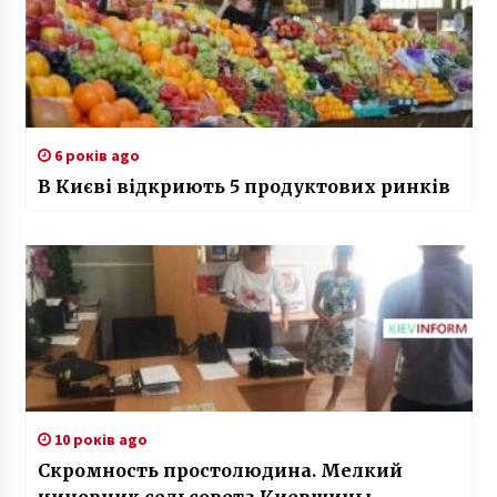
6 років ago
В Києві відкриють 5 продуктових ринків
10 років ago
Скромность простолюдина. Мелкий
чиновник сельсовета Киевщины