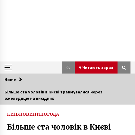
Читають зараз
Home
Читають зараз
Більше ста чоловік в Києві травмувалися через
ожеледицю на вихідних
В Києві триває масштабна акція протесту під
КСУ
6 років ago
КИЇВ
НОВИНИ
ПОГОДА
Більше ста чоловік в Києві
Водій потрапив на камери відеофіксації 10
разів за день