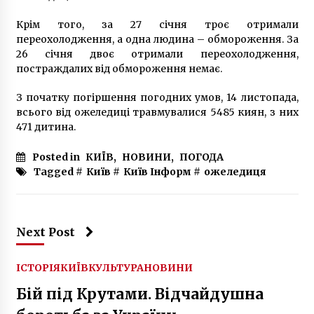
6 років ago
Крім того, за 27 січня троє отримали
переохолодження, а одна людина – обмороження. За
26 січня двоє отримали переохолодження,
В Україні вночі 19 листопада очікуються
морози до -13 ºС, вдень буде сильний вітер
постраждалих від обмороження немає.
6 років ago
З початку погіршення погодних умов, 14 листопада,
всього від ожеледиці травмувалися 5485 киян, з них
У центрі Києва будують найбільший міський
471 дитина.
сноупарк Європи
6 років ago
Posted in
КИЇВ
,
НОВИНИ
,
ПОГОДА
Tagged #
Київ
#
Київ Інформ
#
ожеледиця
Вночі злочинці викрали людину, влаштували
погоню та ДТП
10 років ago
Next Post
Мер Києва показав, як буде підсвічуватися
жираф перед зоопарком
ІСТОРІЯ
КИЇВ
КУЛЬТУРА
НОВИНИ
7 років ago
Бій під Крутами. Відчайдушна
Киянин чотири дні блукав Карпатами під час