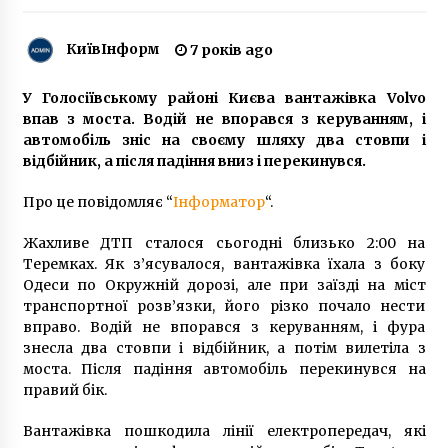
КиївІнформ
7 років ago
Албанські храми—древні сліди історії
Азербайджану
У Голосіївському районі Києва вантажівка Volvo
6 років ago
впав з моста. Водій не впорався з керуванням, і
автомобіль зніс на своєму шляху два стовпи і
O.Torvald зіграють безпечний онлайн-
відбійник, а після падіння вниз і перекинувся.
концерт під час карантину
6 років ago
Про це повідомляє “
Інформатор
“.
Жахливе ДТП сталося сьогодні близько 2:00 на
Київ посів третє місце в Європі за кількість
заторів
Теремках. Як з’ясувалося, вантажівка їхала з боку
7 років ago
Одеси по Окружній дорозі, але при заїзді на міст
транспортної розв’язки, його різко почало нести
вправо. Водій не впорався з керуванням, і фура
До Охматдиту привезли ще одного підлітка,
знесла два стовпи і відбійник, а потім вилетіла з
що наковтався пігулок
моста. Після падіння автомобіль перекинувся на
5 років ago
правий бік.
У Києві вже закінчують капремонт п’яти
Вантажівка пошкодила лінії електропередач, які
станцій швидкісного трамвая, – Кличко