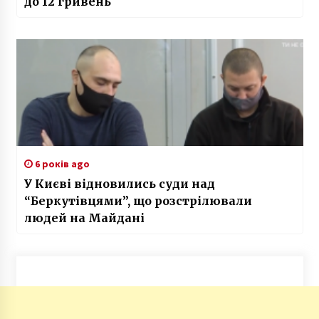
до 12 гривень
6 років ago
У Києві відновились суди над
“Беркутівцями”, що розстрілювали
людей на Майдані