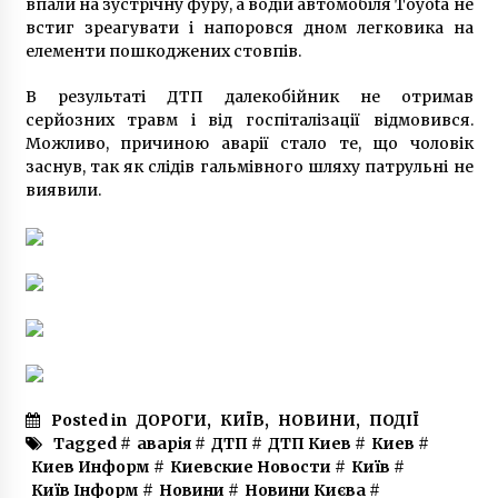
впали на зустрічну фуру, а водій автомобіля Toyota не
7 років ago
встиг зреагувати і напоровся дном легковика на
елементи пошкоджених стовпів.
В результаті ДТП далекобійник не отримав
серйозних травм і від госпіталізації відмовився.
Можливо, причиною аварії стало те, що чоловік
заснув, так як слідів гальмівного шляху патрульні не
виявили.
Posted in
ДОРОГИ
,
КИЇВ
,
НОВИНИ
,
ПОДІЇ
Tagged #
аварія
#
ДТП
#
ДТП Киев
#
Киев
#
Киев Информ
#
Киевские Новости
#
Київ
#
Київ Інформ
#
Новини
#
Новини Києва
#