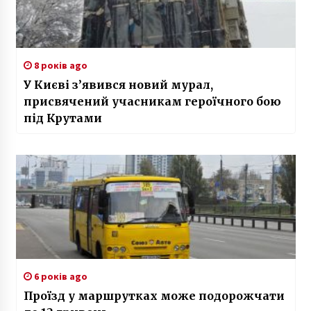
8 років ago
У Києві з’явився новий мурал,
присвячений учасникам героїчного бою
під Крутами
6 років ago
Проїзд у маршрутках може подорожчати