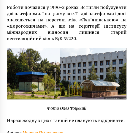
Роботи почалися у 1990-х роках. Встигли побудувати
дві платформи. І на цьому все. Ті дві платформи і досі
знаходяться на перегоні між «Лук`янівською» на
«Дорогожичами». А ще на території Інституту
міжнародних відносин лишився старий
вентиляційний кіоск В/К №220.
Фото Олег Тоцький
Наразі жодну з цих станцій не планують відкривати.
Автор:
Марина Пєтушкова