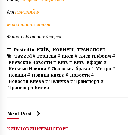
для
ІНФОЛАЙФ
інші статті автора
Фото з відкритих джерел
Posted in
КИЇВ
,
НОВИНИ
,
ТРАНСПОРТ
Tagged #
Герцена
#
Киев
#
Киев Информ
#
Киевские Новости
#
Київ
#
Київ Інформ
#
Київські Новини
#
Львівська брама
#
Метро
#
Новини
#
Новини Києва
#
Новости
#
Новости Киева
#
Теличка
#
Транспорт
#
Транспорт Киева
Next Post
КИЇВ
НОВИНИ
ТРАНСПОРТ