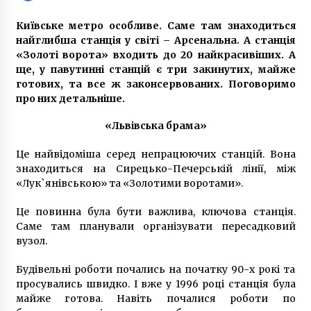
7 років ago
Київське метро особливе. Саме там знаходиться
Делікатна проблема: як позбутися
найглибша станція у світі – Арсенальна. А станція
кондилом?
«Золоті ворота» входить до 20 найкрасивіших. А
6 років ago
ще, у павутинні станцій є три закинутих, майже
готових, та все ж законсервованих. Поговоримо
про них детальніше.
У бойових бригадах ЗСУ будуть працювати
роботи
«Львівська брама»
2 роки ago
Це найвідоміша серед непрацюючих станцій. Вона
Увага! З вечора 12 до ранку 14 жовтня
знаходиться на Сирецько-Печерській лінії, між
заборонять рух проспектом Перемоги для
«Лук`янівською» та «Золотими воротами».
монтажу фрагменту Шулявського
шляхопроводу
7 років ago
Це повинна була бути важлива, ключова станція.
Саме там планували організувати пересадковий
Поліцейські Київщини затримали чоловіка,
вузол.
який організував міжнародний канал торгівлі
людьми
6 років ago
Будівельні роботи почались на початку 90-х рокі та
просувались швидко. І вже у 1996 році станція була
У центрі Києва підприємці, що протестують,
майже готова. Навіть почалися роботи по
“закрили” Кабмін на карантин (ФОТО)