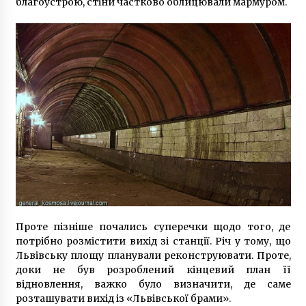
благоустрою, стіни частково облицювали мармуром.
6 років ago
Міноборони розпочало підготовку нових
типів контрактів для військовослужбовців
9 місяців ago
В Україні встановили нові обмеження у
“червоних” карантинних зонах
6 років ago
Києвом прокотилася хвиля обливань автівок
кислотою: вже п’ять випадків
6 років ago
Проте пізніше почались суперечки щодо того, де
У Києві на Львівській площі демонтували
потрібно розмістити вихід зі станції. Річ у тому, що
МАФ. Замість нього облаштують сквер
Львівську площу планували реконструювати. Проте,
7 років ago
доки не був розроблений кінцевий план її
відновлення, важко було визначити, де саме
У НАБУ пообіцяли зайнятися Балчуном
розташувати вихід із «Львівської брами».