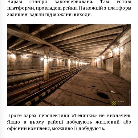
Наразі станція законсервована. Там готові
платформи, прокладені рейки. На кожній з платформ
залишені заділи під можливі виходи.
Проте зараз перспективи «Телички» не визначені.
Якщо в цьому районі побудують житловий або
офісний комплекс, можливо її добудують.