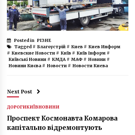
6 років ago
Північний міст в Києві отримав таблички з
“ім’ям”
6 років ago
Posted in
РІЗНЕ
Де у Києві проходитимуть продуктові
Tagged #
Благоустрій
#
Киев
#
Киев Информ
ярмарки 10-15 лютого
#
Киевские Новости
#
Київ
#
Київ Інформ
#
6 місяців ago
Київські Новини
#
КМДА
#
МАФ
#
Новини
#
Новини Києва
#
Новости
#
Новости Киева
Національний художній музей закриють на
ремонт
7 років ago
Next Post
Названо найнебезпечніший район столиці
8 років ago
ДОРОГИ
КИЇВ
НОВИНИ
Проспект Космонавта Комарова
капітально відремонтують
СБУ проводить обшуки в офісі
“Київводоканалу”