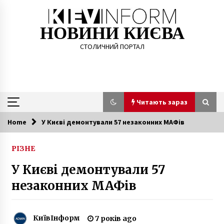
Skip
to
content
НОВИНИ КИЄВА
СТОЛИЧНИЙ ПОРТАЛ
Читають зараз
Home
У Києві демонтували 57 незаконних МАФів
Читають зараз
РІЗНЕ
Міністр культури запропонував ввести
У Києві демонтували 57
двотижневий локдаун на новорічні свята
6 років ago
незаконних МАФів
У Києві відкрили Меморіал пам’яті загиблим
на Донбасі киянам
КиївІнформ
7 років ago
5 років ago