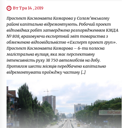
6 років ago
Вт Тра 14 , 2019
Проспект Космонавта Комарова у Солом’янському
районі капітально відремонтують. Робочий проект
відповідних робіт затверджено розпорядженням КМДА
№ 808, враховуючи експертний звіт товариства з
обмеженою відповідальністю «Експерт проект груп».
Проспект Космонавта Комарова – 6-ти полосна
магістральна вулиця, яка має перспективну
інтенсивність руху 38 750 автомобілів на добу.
Протягом шести місяців передбачено капітально
відремонтувати проїжджу частину […]