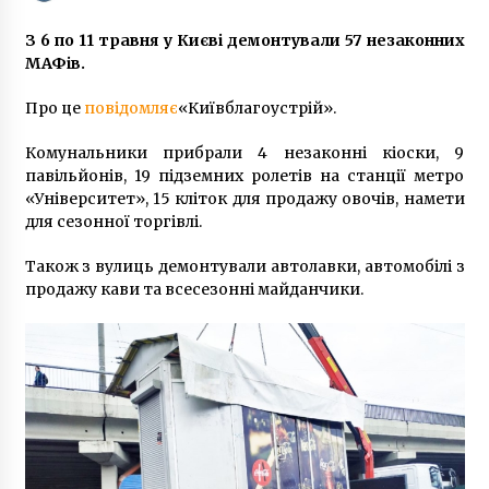
З 6 по 11 травня у Києві демонтували 57 незаконних
Олександр Вертинський: сирота, крадій,
МАФів.
наркоман, санітар, актор, композитор
8 років ago
Про це
повідомляє
«Київблагоустрій».
Комунальники прибрали 4 незаконні кіоски, 9
Замість A$AP Rocky на Atlas Weekend 2019
виступить A$AP Ferg
павільйонів, 19 підземних ролетів на станції метро
7 років ago
«Університет», 15 кліток для продажу овочів, намети
для сезонної торгівлі.
Над центром Києва пролетить величезний
Також з вулиць демонтували автолавки, автомобілі з
прапор
продажу кави та всесезонні майданчики.
6 років ago
У Києві водій маршрутки без прав зламав
ногу пасажиру
6 років ago
СБУ викрила проросійського інтернет-
агітатора у Києві