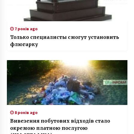
7 років ago
Только специалисты смогут установить
флюгарку
8 років ago
Вивезення побутових відходів стало
окремою платною послугою