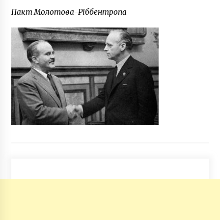
Пакт Молотова-Ріббентропа
Легендарний український футболіст став
депутатом
6 років ago
14 нових підозр на коронавірус в Києві
6 років ago
Найважливіша ніч українського парламенту:
як приймали Конституцію
7 років ago
Україна йде на курс електронних військових
квитків
3 роки ago
В центрі Daewoo Lanos збив двох жінок
(ФОТО)