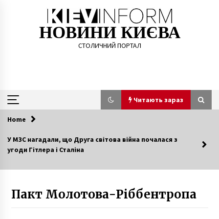
Skip
to
content
НОВИНИ КИЄВА
СТОЛИЧНИЙ ПОРТАЛ
Читають зараз
Home
Читають зараз
У МЗС нагадали, що Друга світова війна почалася з
угоди Гітлера і Сталіна
Під ОП вимагають не “зливати” справи
Майдану
7 років ago
Пакт Молотова-Ріббентропа
Куренівська трагедія. Річниця найбільшої
техногенної катастрофи Києва
5 місяців ago