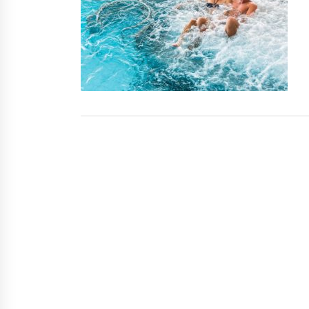
7 років ago
Міську владу просять зобов’язат
власників маршрутних таксі
запровадити безготівковий
розрахунок
2 роки ago
У Києві відкрили нові сходи до
Алеї художників
7 років ago