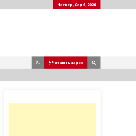
Четвер, Сер 6, 2026
Читають зараз
У Києві перестануть ходити
маршрутки, – Кличко
5 років ago
Стало відомо, скільки вихідних
буде в українців в березні