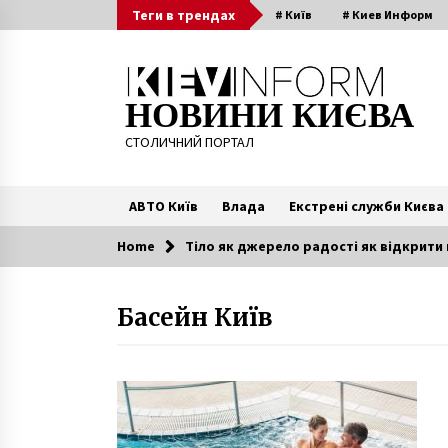
Skip
Теги в трендах
# Київ
# Киев Информ
to
content
НОВИНИ КИЄВА
СТОЛИЧНИЙ ПОРТАЛ
АВТО Київ
Влада
Екстрені служби Києва
Home
Тіло як джерело радості як відкрити
Читають зараз
Басейн Київ
З Києва запустять рейси до
Норвегії
7 років ago
У Києві дощенту згоріла Audi А7
сина Готаревої – ЗМІ