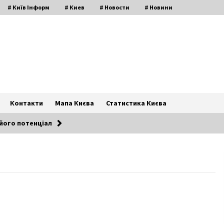
# Київ Інформ
# Киев
# Новости
# Новини
Контакти
Мапа Києва
Статистика Києва
 його потенціал
Алла Горська: життя та
насильницька смерть легендарної
дисидентки
7 років ago
Стало відомо, яку зарплатню
отримала Венедіктова за жовтень