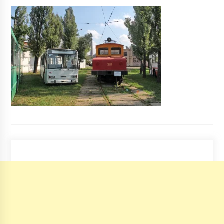
Киян попередили про шум від залпів на
репетиції Дня Незалежності
5 років ago
На площі Конституції урочисто підняли
Державний прапор України
6 років ago
Склеп Качковських: зруйнована могила
відомого хірурга
7 років ago
Тіло лежало недалеко від берега: зниклого на
Київщині рибалку знайшли мертвим
6 років ago
В Киевской области похитили ребенка и
требовали выкуп