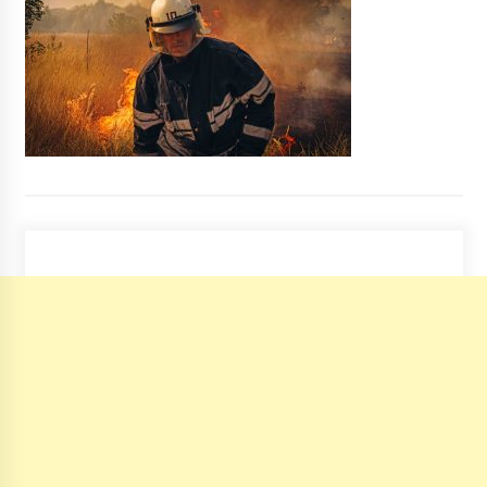
ЦВК відмовила у реєстрації кандидатам у
нардепи від “Комуністичної партії України”
7 років ago
Моторошна аварія на Солом`янці: загинула
жінка
6 років ago
У Бучі джип влетів у швидку, яка везла
врятовану після утоплення дитину (ВІДЕО)
6 років ago
Власнику скандального “бункера зброї”
повідомили про підозру
10 років ago
Київ замовив систему очищення
сміттєспалювального заводу за 845 млн грн