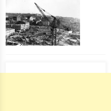
На в’їзді до Києва зіткнулися дві фури,
утворилися багатокілометрові затори
7 років ago
“Митниця засекретила всі дані щодо
вантажу літаку Мрія” – депутат
6 років ago
Київські дороги минулого тижня: понад 860
ДТП, двоє загиблих
7 років ago
На Київщині озброєний гвинтівкою
іноземець зачинився у квартирі з 2-річною
дитиною
5 років ago
Майор, який збив п’яним на авто трьох
курсанток, відмовився оплачувати їх