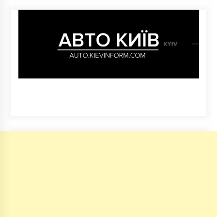
психіатричної лікарні
7 років ago