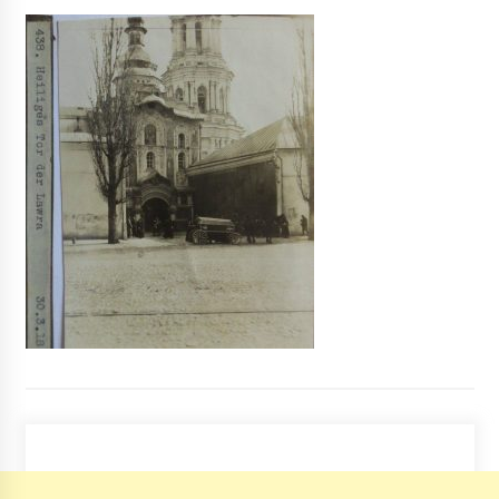
Біля бізнес-центру в Києві застрелили
чоловіка
9 років ago
“Мама любит скорость”. Дубінський ганяє
містом та не платить штрафи
6 років ago
Поліція Києва відкрила справу через
отруєння студентів шаурмою
7 років ago
Негода на Київщині: літаки не можуть сісти в
“Борисполі”
6 років ago
Катастрофічне обміління Дніпра у Києві
(ФОТО, ВІДЕО)