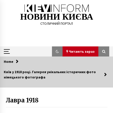
Skip
to
content
НОВИНИ КИЄВА
СТОЛИЧНИЙ ПОРТАЛ
Читають зараз
Home
Читають зараз
Київ у 1918 році. Галерея унікальних історичних фото
німецького фотографа
Євбаз. Ринок в Києві, де продавалось все
7 років ago
Лавра 1918
На заводі в Києві вибухнула піч для
вирощування кристалів (ФОТО)
10 років ago