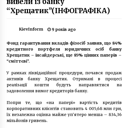
вивели із банку
6 років ago
“Хрещатик”(ІНФОГРАФІКА)
Музичні фонтани на Майдані і Русанівці
коштуватимуть киянам 5,7 мільйона
9 років ago
KievInform
9 років ago
Фонд гарантування вкладів фізосіб заявив, що 84%
Тіло як джерело радості як відкрити його
потенціал
кредитного портфеля юридичних осіб банку
1 рік ago
Хрещатик – інсайдерські, ще 85% цінних паперів –
“сміттєві”.
Рятувальники ліквідували пожежу в
У рамках ліквідаційної процедури, почався продаж
трансформаторній підстанції
активів банку Хрещатик. Отримані в процесі
6 років ago
реалізації кошти будуть направлятися на
задоволення вимог кредиторів банку.
У Святошинському районі Києва на
будівництві впав дах – придавило
Попри те, що «на папері» вартість кредитів
будівельників
корпоративних клієнтів становить 4 005,68 млн грн,
6 років ago
їх незалежна оцінка майже уп’ятеро менша – 834,36
мільйонів гривень.
Київ піднявся у рейтингу «розумних» міст