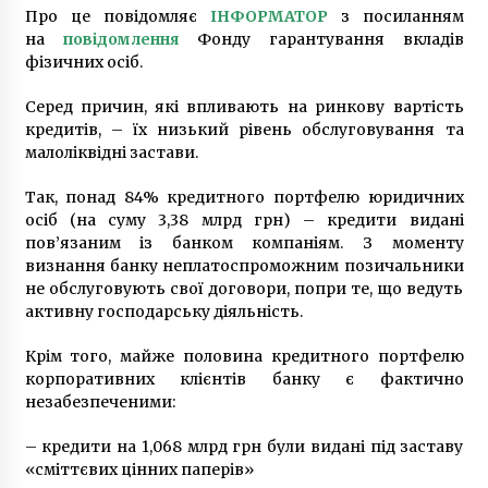
5 років ago
Про це повідомляє
ІНФОРМАТОР
з посиланням
на
повідомлення
Фонду гарантування вкладів
фізичних осіб.
Серед причин, які впливають на ринкову вартість
кредитів, – їх низький рівень обслуговування та
малоліквідні застави.
Так, понад 84% кредитного портфелю юридичних
осіб (на суму 3,38 млрд грн) – кредити видані
пов’язаним із банком компаніям. З моменту
визнання банку неплатоспроможним позичальники
не обслуговують свої договори, попри те, що ведуть
активну господарську діяльність.
Крім того, майже половина кредитного портфелю
корпоративних клієнтів банку є фактично
незабезпеченими:
– кредити на 1,068 млрд грн були видані під заставу
«сміттєвих цінних паперів»