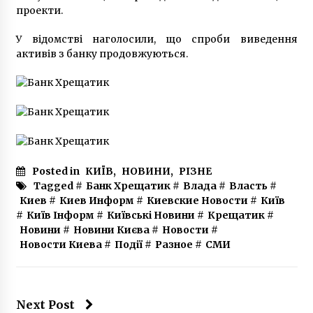
проекти.
У відомстві наголосили, що спроби виведення
активів з банку продовжуються.
Posted in
КИЇВ
,
НОВИНИ
,
РІЗНЕ
Tagged #
Банк Хрещатик
#
Влада
#
Власть
#
Киев
#
Киев Информ
#
Киевские Новости
#
Київ
#
Київ Інформ
#
Київські Новини
#
Крещатик
#
Новини
#
Новини Києва
#
Новости
#
Новости Киева
#
Події
#
Разное
#
СМИ
Next Post