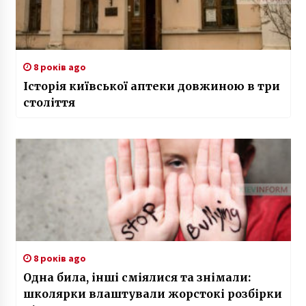
8 років ago
Історія київської аптеки довжиною в три
століття
8 років ago
Одна била, інші сміялися та знімали:
школярки влаштували жорстокі розбірки