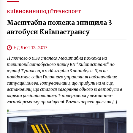
КИЇВ
НОВИНИ
ПОДІЇ
ТРАНСПОРТ
Масштабна пожежа знищила 3
автобуси Київпастрансу
Нд Лют 12 , 2017
11 лютого о 0:38 сталася масштабна пожежа на
території автобусного парку КП “Київпастранс” по
вулиці Туполєва, в якій згоріли 3 автобуси. Про це
повідомляє сайт Головного управляння надзвичайних
ситуацій Києва. Рятувальники, що прибули на місце,
встановили, що сталося загоряння одного із автобусів в
окремо розташованому 1-поверховому ремонтно-
господарському приміщенні. Вогонь перекинувся на […]