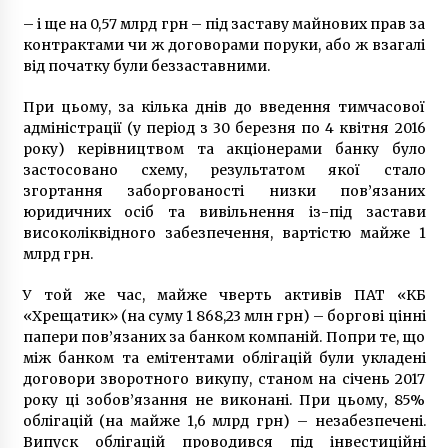
– і ще на 0,57 млрд грн – під заставу майнових прав за
контрактами чи ж договорами поруки, або ж взагалі
від початку були беззаставними.
При цьому, за кілька днів до введення тимчасової
адміністрації (у період з 30 березня по 4 квітня 2016
року) керівництвом та акціонерами банку було
застосовано схему, результатом якої стало
згортання заборгованості низки пов’язаних
юридичних осіб та вивільнення із-під застави
високоліквідного забезпечення, вартістю майже 1
млрд грн.
У той же час, майже чверть активів ПАТ «КБ
«Хрещатик» (на суму 1 868,23 млн грн) – боргові цінні
папери пов’язаних за банком компаній. Попри те, що
між банком та емітентами облігацій були укладені
договори зворотного викупу, станом на січень 2017
року ці зобов’язання не виконані. При цьому, 85%
облігацій (на майже 1,6 млрд грн) – незабезпечені.
Випуск облігацій проводився під інвестиційні