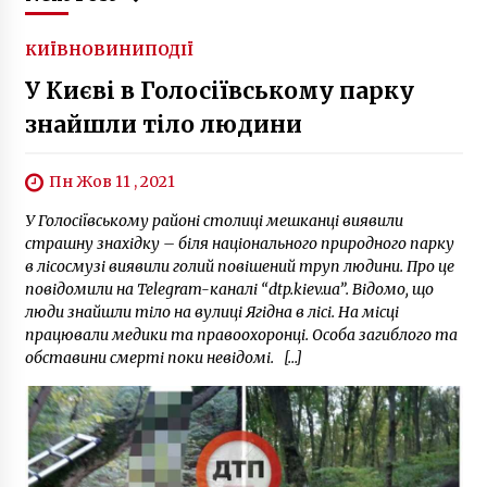
КИЇВ
НОВИНИ
ПОДІЇ
У Києві в Голосіївському парку
знайшли тіло людини
Пн Жов 11 , 2021
У Голосіївському районі столиці мешканці виявили
страшну знахідку – біля національного природного парку
в лісосмузі виявили голий повішений труп людини. Про це
повідомили на Telegram-каналі “dtp.kiev.ua”. Відомо, що
люди знайшли тіло на вулиці Ягідна в лісі. На місці
працювали медики та правоохоронці. Особа загиблого та
обставини смерті поки невідомі. […]