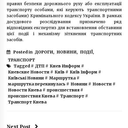
правил безпеки дорожнього руху або експлуатації
транспорту особами, які керують транспортними
засобами) Кримінального кодексу України. В рамках
досудового розслідування призначено ряд
відповідних експертиз для встановлення обставини
цієї події і механізму зіткнення транспортних
засобів.
Posted in
ДОРОГИ
,
НОВИНИ
,
ПОДІЇ
,
ТРАНСПОРТ
Tagged #
ДТП
#
Киев Информ
#
Киевские Новости
#
Київ
#
Київ Інформ
#
Київські Новини
#
Маршрутка
#
маршрутка перекинулась
#
Новини
#
Новости
#
Новости Киева
#
происшествия
#
происшествия Киева
#
Транспорт
#
Транспорт Киева
Next Post