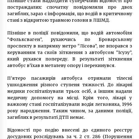
Пізніше стали надходити суперечливі відомості про
постраждалих: спочатку повідомляли про двох
загиблих, зараз є інформація, що водій в критичному
стані з відкритою травмою голови в ЛШМД.
Пізніше в поліції повідомили, що водій автомобіля
“Фольксваген”, рухаючись по Броварському
проспекту в напрямку метро “Лісова”, не впорався з
керуванням та скоїв зіткнення з автобусом “Ісузу”,
який рухався попереду. В результаті зіткнення
автобус в’їхав в металеву опору і перекинувся.
П’ятеро пасажирів автобуса отримали тілесні
ушкодження різного ступеня тяжкості. До лікарні
медики госпіталізували трьох осіб, а іншим надали
медичну допомогу на місці. Крім того, лікарі у
важкому стані госпіталізували водія легковика, 1996
року народження. Таким чином, за даними поліції,
загиблих в результаті ДТП немає.
Відомості про подію внесені до єдиного реєстру
досудових розслідувань за ч. 2 ст. 286 (Порушення