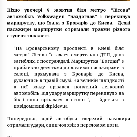
Potapenko Cup»
9 років ago
Пізно увечері 9 жовтня біля метро “Лісова”
автомобіль Volkswagen “наздогнав” і перекинув
маршрутку, що їхала з Броварів до Києва. Деякі
пасажири маршрутки отримали травми різного
ступеня тяжкості.
“На Броварському проспекті в Києві біля
метро” Лісова “сталася смертельна ДТП, двоє
загиблих, є постраждалі. Маршрутка “Богдан” з
приблизно десятьма дорослими пасажирами в
салоні, прямувала з Броварів до Києва,
рухаючись в правій смузі. На великій швидкості
в неї ззаду врізався попутний легковий
автомобіль. Від удару маршрутку перекинуло на
бік і вона врізалася в стовп “, – йдеться в
повідомленні dtp.kiev.ua
Попередньо, водій автобуса тверезий, пасажири
отримали удари, один чоловік з переломом ноги.