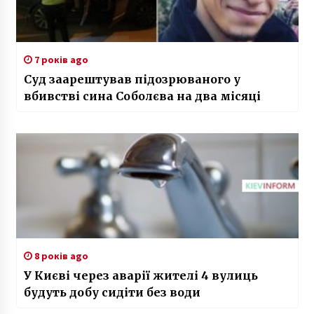
7 років ago
Суд заарештував підозрюваного у
вбивстві сина Соболєва на два місяці
8 років ago
У Києві через аварії жителі 4 вулиць
будуть добу сидіти без води