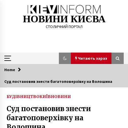
Skip
to
content
НОВИНИ КИЄВА
СТОЛИЧНИЙ ПОРТАЛ
Читають зараз
Home
Читають зараз
Суд постановив знести багатоповерхівку на Волошина
ПрАТ “Холдингова компанія “Київміськбуд”
очолив Дмитро Нікіфоров
БУДІВНИЦТВО
КИЇВ
НОВИНИ
8 місяців ago
Суд постановив знести
багатоповерхівку на
Столичні комунальники кажуть, що шматки
мосту не трощили жодних автівок
Волошина
7 років ago