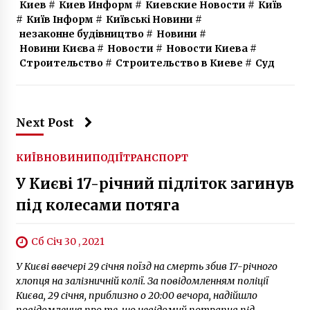
Киев
#
Киев Информ
#
Киевские Новости
#
Київ
#
Київ Інформ
#
Київські Новини
#
незаконне будівництво
#
Новини
#
Новини Києва
#
Новости
#
Новости Киева
#
Строительство
#
Строительство в Киеве
#
Суд
Next Post
КИЇВ
НОВИНИ
ПОДІЇ
ТРАНСПОРТ
У Києві 17-річний підліток загинув
під колесами потяга
Сб Січ 30 , 2021
У Києві ввечері 29 січня поїзд на смерть збив 17-річного
хлопця на залізничній колії. За повідомленням поліції
Києва, 29 січня, приблизно о 20:00 вечора, надійшло
повідомлення про те, що невідомий потрапив під