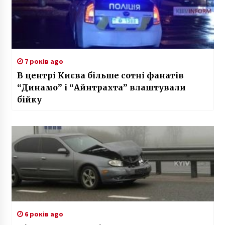
7 років ago
B центрі Києва більше сотні фанатів
“Динамо” і “Айнтрахта” влаштували
бійку
6 років ago