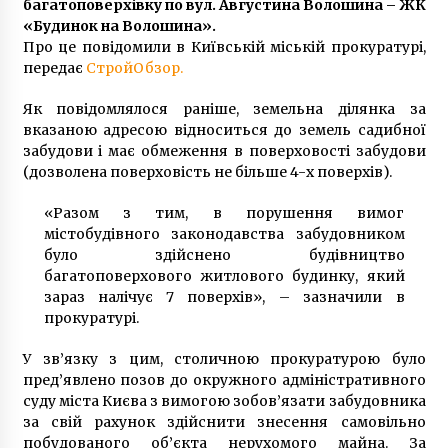
багатоповерхівку по вул. Августина Волошина – ЖК
7 років ago
«Будинок на Волошина».
Про це повідомили в Київській міській прокуратурі,
У Київській області 2-річний малюк без одягу
передає
СтройОбзор.
бродив вулицями міста, поки його мати була
в кафе
Як повідомлялося раніше, земельна ділянка за
5 років ago
вказаною адресою відноситься до земель садибної
забудови і має обмеження в поверховості забудови
Архівне фото та історія будинку з демонами
(дозволена поверховість не більше 4-х поверхів).
в центрі Києва
3 роки ago
«Разом з тим, в порушення вимог
містобудівного законодавства забудовником
У Києві скасували шкільні олімпіади
було здійснено будівництво
6 років ago
багатоповерхового житлового будинку, який
зараз налічує 7 поверхів», – зазначили в
прокуратурі.
Продаж антибіотиків буде виключно за
електронним рецептом
У зв’язку з цим, столичною прокуратурою було
5 років ago
пред’явлено позов до окружного адміністративного
суду міста Києва з вимогою зобов’язати забудовника
за свій рахунок здійснити знесення самовільно
Система DELTA стане обовʼязковою для всіх
побудованого об’єкта нерухомого майна. За
рівнів Сил оборони