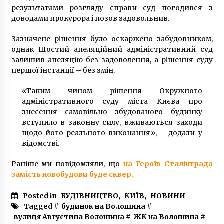
результатами розгляду справи суд погодився з
1 рік ago
доводами прокурора і позов задовольнив.
Зазначене рішення було оскаржено забудовником,
однак Шостий апеляційний адміністративний суд
залишив апеляцію без задоволення, а рішення суду
першої інстанції – без змін.
«Таким чином рішення Окружного
адміністративного суду міста Києва про
знесення самовільно збудованого будинку
вступило в законну силу, вживаються заходи
щодо його реального виконання», – додали у
відомстві.
Раніше ми повідомляли, що
на Героїв Сталінграда
замість новобудови буде сквер.
Posted in
БУДІВНИЦТВО
,
КИЇВ
,
НОВИНИ
Tagged #
будинок на Волошина
#
вулиця Августина Волошина
#
ЖК на Волошина
#