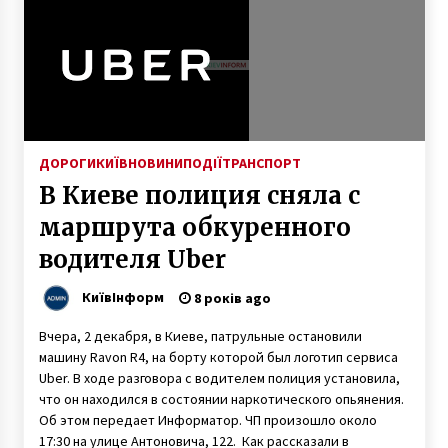
6 років ago
У Києві запустили першу камеру
автофіксації, що слідкує за смугами
громадського транспорту
6 років ago
Київських учнів звільнили від проходження
ДОРОГИ
КИЇВ
НОВИНИ
ПОДІЇ
ТРАНСПОРТ
державної підсумкової атестації
В Киеве полиция сняла с
6 років ago
маршрута обкуренного
Вiйна за “Київську Швейцарію”. Конфлікт в
водителя Uber
охоронній зоні ЮНЕСКО
6 років ago
КиївІнформ
8 років ago
Вчера, 2 декабря, в Киеве, патрульные остановили
В Києві можуть знову зупинити метро
машину Ravon R4, на борту которой был логотип сервиса
6 років ago
Uber. В ходе разговора с водителем полиция установила,
что он находился в состоянии наркотического опьянения.
Об этом передает Информатор. ЧП произошло около
Кабмін розробляє законопроект про масове
17:30 на улице Антоновича, 122. Как рассказали в
тестування на Covid-19