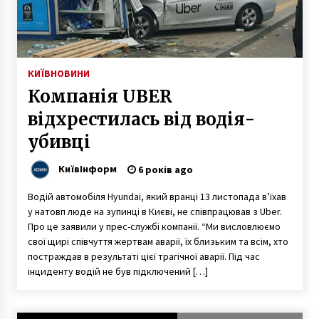
2 роки ago
Кличко розповів скільки людей мешкає у
Києві
5 років ago
КИЇВ
НОВИНИ
Компанія UBER
Жовтий рівень небезпеки. Рятувальники
відхрестилась від водія-
попередили про сильні дощі у Києві
6 років ago
убивці
КиївІнформ
У Києві невідомі підірвали банкомат
6 років ago
Приватбанку
6 років ago
Водій автомобіля Hyundai, який вранці 13 листопада в’їхав
у натовп люде на зупинці в Києві, не співпрацював з Uber.
Про це заявили у прес-службі компанії. “Ми висловлюємо
Метро в Києві залишиться закритим до 17
свої щирі співчуття жертвам аварії, їх близьким та всім, хто
квітня
постраждав в результаті цієї трагічної аварії. Під час
6 років ago
інциденту водій не був підключений […]
Коронавірус. Кабмін заборонив проведення
пробного ЗНО-2020