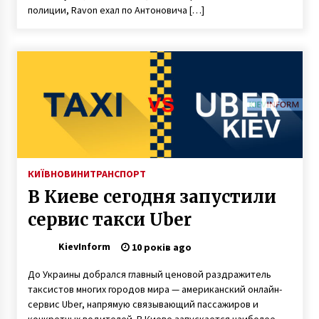
полиции, Ravon ехал по Антоновича […]
6 років ago
КИЇВ
НОВИНИ
ТРАНСПОРТ
В Киеве сегодня запустили
сервис такси Uber
KievInform
10 років ago
До Украины добрался главный ценовой раздражитель
таксистов многих городов мира — американский онлайн-
сервис Uber, напрямую связывающий пассажиров и
конкретных водителей. В Киеве запускается наиболее