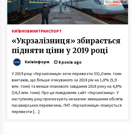
Вночі біля станції метро «Святошин» палали
МАФи
5 років ago
КИЇВ
НОВИНИ
ТРАНСПОРТ
«Укрзалізниця» збирається
Погода в Києві: столицю після потепління
накриють дощі
підняти ціни у 2019 році
7 років ago
КиївІнформ
8 років ago
Дзвіницю Софійського собору
У 2019 році «Укрзалізниця» хоче перевезти 331,0 млн. тонн
реставруватимуть
вантажів, що більше очікуваного за 2018 рік на 1,8% (5,9
5 років ago
млн. тонн) та менше планового завдання 2018 року на 4,8%
(16,5 млн. тонн). Про це повідомляє сайт «Укрзалізниці». У
Фото і історія “будинку-обманки” в Києві
наступному році прогнозують незначне зменшення обсягів
2 роки ago
пасажирських перевезень. ПАТ «Укрзалізниця» планується
перевезти […]
Куртка Barbour мужская: Оригинальный
стиль и британское качество в Киеве