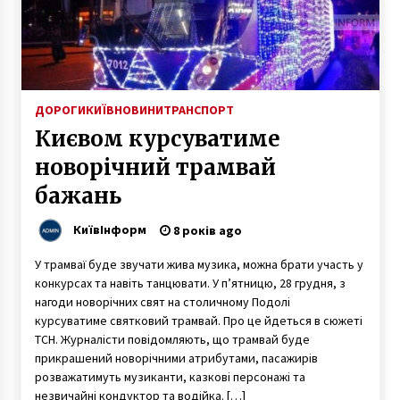
самоізоляції
6 років ago
На Київщині водійна кілометр протягла
безхатька, який зачепився капюшоном за її
машину
ДОРОГИ
КИЇВ
НОВИНИ
ТРАНСПОРТ
4 роки ago
Києвом курсуватиме
У парку «Троєщина» спіймали збочинця –
новорічний трамвай
іноземця
5 років ago
бажань
КиївІнформ
B поліції Києва повідомили, коли перейдуть
8 років ago
на посилений через вибори режим роботи
7 років ago
У трамваї буде звучати жива музика, можна брати участь у
конкурсах та навіть танцювати. У п’ятницю, 28 грудня, з
нагоди новорічних свят на столичному Подолі
Померла не дочекавшись госпіталізації: під
курсуватиме святковий трамвай. Про це йдеться в сюжеті
Києвом у хворої жінки зупинилось серце під
ТСН. Журналісти повідомляють, що трамвай буде
стінами лікарні
прикрашений новорічними атрибутами, пасажирів
6 років ago
розважатимуть музиканти, казкові персонажі та
незвичайні кондуктор та водійка. […]
У зв’язку з пошкодженням мереж в будинках