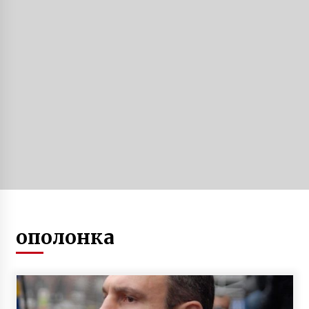
Продуктовые ярмарки Киева в ближайшие
дни. Адреса по районам
10 років ago
Жінці, що викинула дитину з вікна,
оголошено підозру у замаху на вбивство
6 років ago
Кіт, який служить в головному управлінні
ДСНС України, отримав звання майора
5 років ago
МВФ розгляне нову кредитну програму для
ополонка
України на $8,1 млрд
6 місяців ago
З’явилося відео, як рано вранці по
центральній вулиці Києва летіла фура,
завантажена цеглою