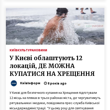
6 років ago
КИЇВ
КУЛЬТУРА
НОВИНИ
У Києві облаштують 12
локацій, ДЕ МОЖНА
КУПАТИСЯ НА ХРЕЩЕННЯ
КиївІнформ
8 років ago
У Києві для безпечного купання на Хрещення підготували
12 місць на пляжах в трьох районах міста, де чергуватимуть
рятувальники і медики, повідомила прес-служба Київської
міськдержадміністрації. “У цьому році для святкування