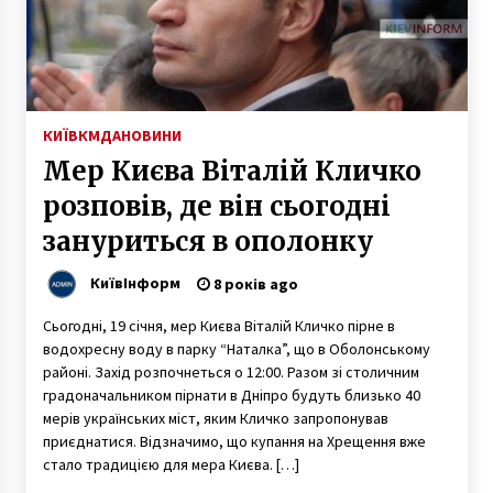
7 років ago
Ліс на Дарниці завалений купою вживаних
речей
6 років ago
КИЇВ
КМДА
НОВИНИ
Мер Києва Віталій Кличко
Под Киевом разгорается скандал с
львовским мусором (Фото)
розповів, де він сьогодні
10 років ago
зануриться в ополонку
Кладовища на Київщині закрили до кінця
КиївІнформ
8 років ago
карантину
6 років ago
Сьогодні, 19 січня, мер Києва Віталій Кличко пірне в
водохресну воду в парку “Наталка”, що в Оболонському
По маршруту проведения ЛГБТ Марша
районі. Захід розпочнеться о 12:00. Разом зі столичним
установят шесть фильтрационных пунктов
градоначальником пірнати в Дніпро будуть близько 40
с металлодетекторами и собаками
мерів українських міст, яким Кличко запропонував
10 років ago
приєднатися. Відзначимо, що купання на Хрещення вже
стало традицією для мера Києва. […]
У Києві невідомі підірвали банкомат
Приватбанку