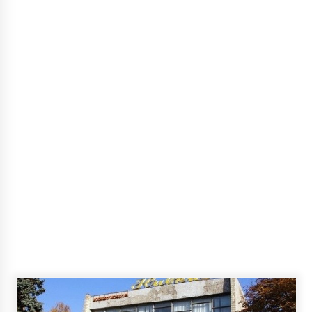
У Києві очікуються холоди до -20 градусів і
небачений снігопад
8 років ago
Від України на «Оскар» претендуватиме
стрічка «Погані дороги»
5 років ago
З’явилася карта занедбаних історичних
будівель Києва
6 років ago
“Укрзалізниця” заблокувала вже понад 2800
акаунтів користувачів свого додатку
1 рік ago
В Києві пройшов багатотисячний Марш
Захисників (ФОТО)