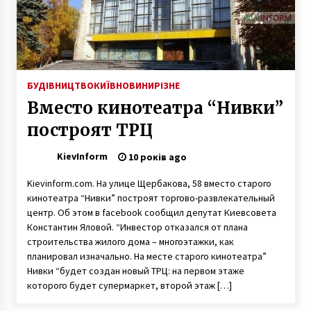
6 років ago
Стало відомо, яку зарплатню отримала
Венедіктова за жовтень
6 років ago
БУДІВНИЦТВО
КИЇВ
НОВИНИ
РІЗНЕ
Вместо кинотеатра “Нивки”
За минулий тиждень у Києві 15 дітей
постраждали від домашнього насильства –
построят ТРЦ
Марина Хонда
6 років ago
KievInform
10 років ago
Іподром на Печерську: від центру кінного
спорту до номенклатурних будинків
Kievinform.com. На улице Щербакова, 58 вместо старого
8 років ago
кинотеатра “Нивки” построят торгово-развлекательный
центр. Об этом в facebook сообщил депутат Киевсовета
Константин Яловой. “Инвестор отказался от плана
Відомий мурал зіпсовано. Поряд з ним
строительства жилого дома – многоэтажки, как
застали чоловіка з балончиком в руках
планировал изначально. На месте старого кинотеатра”
6 років ago
Нивки “будет создан новый ТРЦ: на первом этаже
которого будет супермаркет, второй этаж […]
Отруєння чадним газом: двоє дорослих та 4-
річна дитина загинули в Київській області