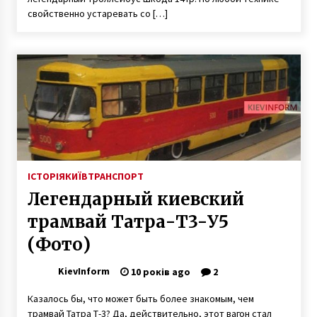
адресу
свойственно устаревать со […]
7 років ago
ІСТОРІЯ
КИЇВ
ТРАНСПОРТ
Легендарный киевский
трамвай Татра-Т3-У5
(Фото)
KievInform
10 років ago
2
Казалось бы, что может быть более знакомым, чем
трамвай Татра Т-3? Да, действительно, этот вагон стал