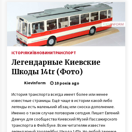
7 років ago
Вооруженные грабители на печерске
отобрали у бизнесмена несколько
миллионов гривен
10 років ago
У Києві облаштують 12 локацій, ДЕ МОЖНА
КУПАТИСЯ НА ХРЕЩЕННЯ
ІСТОРІЯ
КИЇВ
НОВИНИ
ТРАНСПОРТ
8 років ago
Легендарные Киевские
Шкоды 14tr (Фото)
В Киеве собираются ограничить въезд
грузовиков
KievInform
8 років ago
10 років ago
История транспорта всегда имеет более или менее
Під Києвом мало не вибухнула дочка
известные страницы. Ещё чаще в истории какой-либо
бізнесмена з нянею
легенды есть маленький абзац или сноска-дополнение.
7 років ago
Именно о таком случае поговорим сегодня. Пишет Евгений
Демчук для сообщества Киевский Музей Пассажирского
транспорта в Фейсбуке. Всем читателям известен
Де в Києві відремонтують і поставлять нові
ліфти за 47,3 мільйона гривень: шукай свою
легендарный троллейбус Шкода 14Тр. Но любой технике