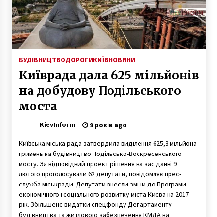
6 років ago
«Хто не чув, той побачить»: Кличко
презентував книжку власних цитат
6 років ago
БУДІВНИЦТВО
ДОРОГИ
КИЇВ
НОВИНИ
Київрада дала 625 мільйонів
Під Києвом дівчина підірвалася на гранаті
7 років ago
на добудову Подільського
моста
В Україну із ОАЕ спецрейсом доставили
KievInform
гумдопомогу і 113 українців
9 років ago
6 років ago
Київська міська рада затвердила виділення 625,3 мільйона
гривень на будівництво Подільсько-Воскресенського
Поліцейські накрили два борделя в центрі
мосту. За відповідний проект рішення на засіданні 9
Києва
лютого проголосували 62 депутати, повідомляє прес-
8 років ago
служба міськради. Депутати внесли зміни до Програми
економічного і соціального розвитку міста Києва на 2017
рік. Збільшено видатки спецфонду Департаменту
В Олександрівській лікарні вперше
імплантували механічне серце
будівництва та житлового забезпечення КМДА на