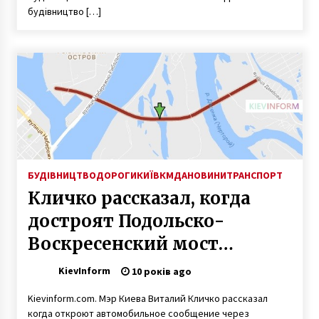
6 років ago
будівництво […]
БУДІВНИЦТВО
ДОРОГИ
КИЇВ
КМДА
НОВИНИ
ТРАНСПОРТ
Кличко рассказал, когда
достроят Подольско-
Воскресенский мост
(ФОТО)
KievInform
10 років ago
Kievinform.com. Мэр Киева Виталий Кличко рассказал
когда откроют автомобильное сообщение через