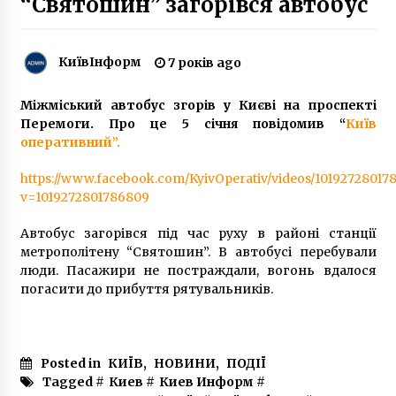
“Святошин” загорівся автобус
7 років ago
Мар’яна Безугла знову критикує
КиївІнформ
7 років ago
командування Збройних сил та Генштаб
2 роки ago
Міжміський автобус згорів у Києві на проспекті
Перемоги. Про це 5 січня повідомив “
Київ
НСК «Олімпійський» отримав запити на
оперативний”.
проведення дебатів 14 і 19 квітня
7 років ago
https://www.facebook.com/KyivOperativ/videos/10192728017
v=1019272801786809
Компанії Вагіфа Алієва виділили землю біля
метро “Лісова”
Автобус загорівся під час руху в районі станції
5 років ago
метрополітену “Святошин”. В автобусі перебували
люди. Пасажири не постраждали, вогонь вдалося
погасити до прибуття рятувальників.
Петиція про скасування військового обліку
для жінок набрала потрібні 25 000 голосів
5 років ago
Posted in
КИЇВ
,
НОВИНИ
,
ПОДІЇ
У Києві від коронавіруса помер пацієнт
Tagged #
Киев
#
Киев Информ
#
Олександрівської лікарні