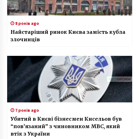
8 років ago
Найстаріший ринок Києва замість кубла
злочинців
7 років ago
Убитий в Києві бізнесмен Кисельов був
“пов’язаний” з чиновником МВС, який
втік з України