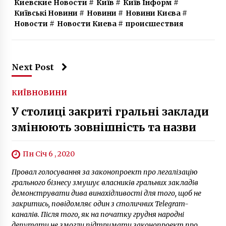
Киевские Новости
#
Київ
#
Київ Інформ
#
6 років ago
Київські Новини
#
Новини
#
Новини Києва
#
Новости
#
Новости Киева
#
происшествия
Next Post
КИЇВ
НОВИНИ
У столиці закриті гральні заклади
змінюють зовнішність та назви
Пн Січ 6 , 2020
Провал голосування за законопроект про легалізацію
грального бізнесу змушує власників гральних закладів
демонструвати дива винахідливості для того, щоб не
закритись, повідомляє один з столичних Telegram-
каналів. Після того, як на початку грудня народні
депутати не змогли підтримати законопроект про