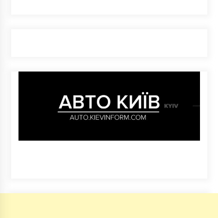
вибух
5 років ago