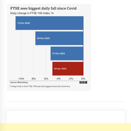
8 років ago
В Києві на смітнику знайшли тіло немовляти
7 років ago
“Біжи або помри”: у підлітків в Києві
з’явилася нова смертельна гра
7 років ago
Загинув лось, який бігав вулицями Києва
6 років ago
Чи допоможе вогнегасник, якщо в будинок
прилетіло
1 рік ago
Київ залишається в “помаранчевій зоні” ще
на два тижні