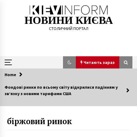
Skip
to
content
НОВИНИ КИЄВА
СТОЛИЧНИЙ ПОРТАЛ
Читають зараз
Home
Читають зараз
Фондові ринки по всьому світу відкрилися падінням у
зв’язку з новими тарифами США
Голова Окружного адмінсуду Києва Вовк
склав повноваження
7 років ago
біржовий ринок
B Києві поліцейські побили творця літака
“Мрія”. Вони переплутали його з шахраєм і
хотіли катувати