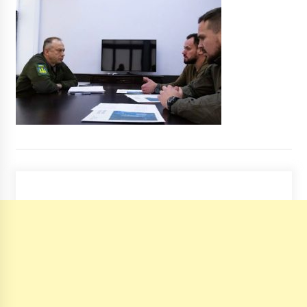
Як буде працювати метро: необмежена
кількість пасажирів, але всі у масках та з
рукавичками
6 років ago
На бульваре Дружбы народов из-за ДТП
образовалась большая “тянучка”
10 років ago
Все что нужно знать о жидких удобрениях
перед началом сезона
4 роки ago
Зеленський підписав закон про конфіскацію
активів за підтримку агресії РФ
4 роки ago
Набережную возле Дарницкого моста
превратили в помойку (ФОТО)