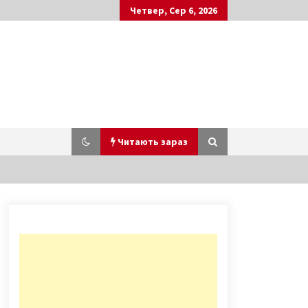
Четвер, Сер 6, 2026
Читають зараз
Місяць до відкриття: який вигляд
зараз має пішохідний міст на
Володимирську гірку
7 років ago
У МОЗ визначили групи населення,
які отримають вакцину в першу
чергу