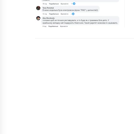
5 років ago
“Ці гроші виділять на премії
військовим”: Зеленський скасув
проведення параду на День
Незалежності
7 років ago
В аеропортах “Київ” і “Бориспіль
пасажирів з Італії перевірятимут
на наявність температури
6 років ago