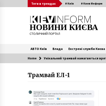
Skip
Теги в трендах
# Київ
# Киев Информ
to
content
НОВИНИ КИЄВА
СТОЛИЧНИЙ ПОРТАЛ
АВТО Київ
Влада
Екстрені служби Києва
Home
Унікальний трамвай намагаються вря
Читають зараз
Трамвай ЕЛ-1
В Киевской области похитили
ребенка и требовали выкуп
10 років ago
Перші вакцини від Pfizer вже
сьогодні отримають жителі
Київської області