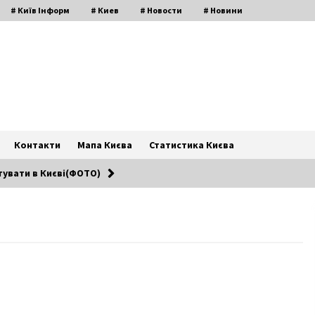
# Київ Інформ
# Киев
# Новости
# Новини
Контакти
Мапа Києва
Статистика Києва
тувати в Києві(ФОТО)
Синоптики пообіцяли, що в кінці
січня в Україні випаде рекордна
кількість снігу
8 років ago
Киев будет принимать львовский
мусор до Августа