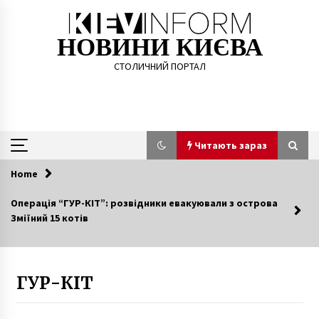
Skip
to
content
НОВИНИ КИЄВА
СТОЛИЧНИЙ ПОРТАЛ
Читають зараз
Home
Читають зараз
Операція “ГУР-КІТ”: розвідники евакуювали з острова
Зміїний 15 котів
У Києві перекинувся будівельний кран
7 років ago
ГУР-КІТ
У Подільському районі відкрили пам’ятний
знак загиблим воїнам АТО/ООС
6 років ago