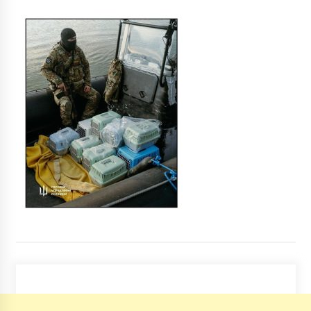
Для каких целей нужно использовать
тепловизор?
4 роки ago
У Києві під час локдауну дозволять роботу
ковзанок
6 років ago
У центрі Києва демонтують кінотеатр
“Україна”
5 років ago
Єврокомісія заборонила видачу
багаторазових віз росіянам
9 місяців ago
Під Києвом відкрили пам’ятник Кузьмі
Скрябіну