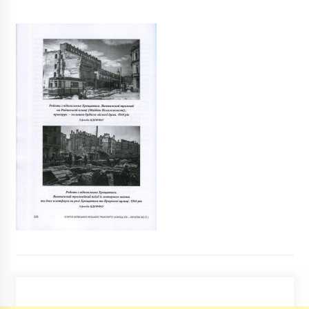
На місці театру Франка був ставок: в мережі
показали архівні фото Києва
3 роки ago
У Києві натовп в 40 чоловік закидав нічний
клуб петардами
7 років ago
У Києві призупинили демонтаж будинку на
Позняках: що сталося
6 років ago
Догхантери закликають труїти собак
антифризом
5 років ago
У Києві кишенькові злодії обікрали
поліцейського