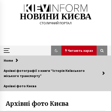
Skip
to
content
НОВИНИ КИЄВА
СТОЛИЧНИЙ ПОРТАЛ
Читають зараз
Home
Читають зараз
Архівні фотографії з книги “Історія Київського
міського транспорту”
Під Києвом палій трави накинувся на
рятувальників
Архівні фото Києва
6 років ago
Растут долги киевлян за отопление
Архівні фото Києва
10 років ago