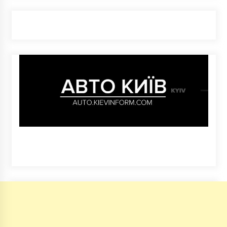
дітей
6 років ago