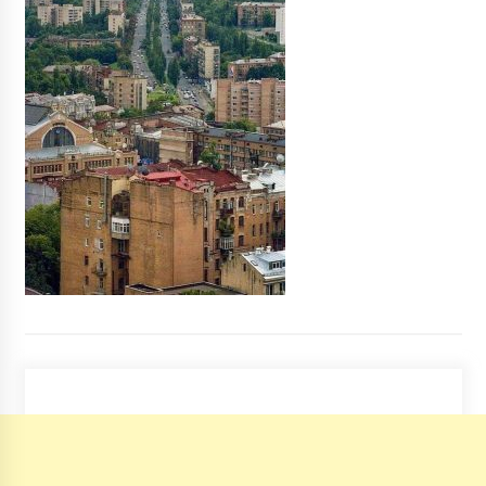
Українці, що зробили “бустерну” дозу
вакцини отримають додаткові виплати
5 років ago
Аеропорт «Київ» показав парк спецтехніки
для боротьби зі снігом та обледенінням
(ФОТО)
6 років ago
Всеволод Нестайко – “король” дитячої
літератури
7 років ago
У Києві підлітки зупинили пасажирський
потяг і закидали камінням
5 років ago
Під Радою тисячі українців протестують
проти продажу землі (ФОТО)