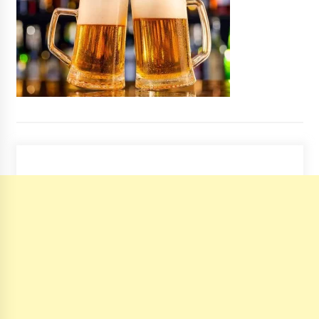
Київ відкриє дві нові станції метро у 2021
році — Кличко
6 років ago
Як захистити себе під час ядерного удару
4 роки ago
Київ поступився позиціями в рейтингу
найрозумніших міст світу
6 років ago
Вночі в Гідропарку вибухнуло кафе
7 років ago
Міст Патона хочуть озеленити: висадять
майже півтисячі дерев ялівцю