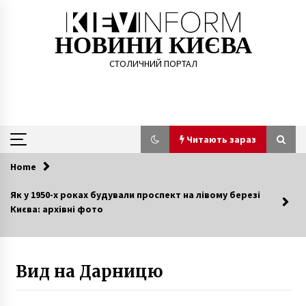
Skip
to
content
НОВИНИ КИЄВА
СТОЛИЧНИЙ ПОРТАЛ
Читають зараз
Home
Читають зараз
Як у 1950-х роках будували проспект на лівому березі
Києва: архівні фото
У Києві КСУ відкрив засідання щодо
конституційності розпуску Ради
7 років ago
Вид на Дарницю
Водители куреневского троллейбусного
депо объявили голодовку
10 років ago