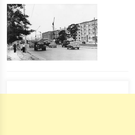
Договір цесії на квартиру
3 роки ago
В Киеве установят 8000 видеокамер
10 років ago
“Київводоканал” припинив прийом
абонентів
6 років ago
У Києві жебрак змушував просити
милостиню чужу дитину
6 років ago
Кличко може перемогти в першому турі
6 років ago