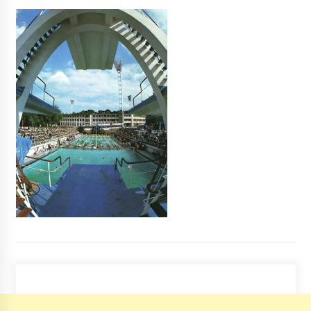
Під Києвом вантажівка в’їхала в секцію
моста: є постраждалі
5 років ago
В Киеве за полгода снесли более тысячи
киосков
10 років ago
У Києві неадекватний водій протаранив
чотири автомобілі, загинула дівчина:
подробиці жорсткого ДТП
8 років ago
На Київщині в магазині будматеріалів стався
вибух: є постраждалі
6 років ago
В Софии Киевской начался
Объединительный Собор
8 років ago