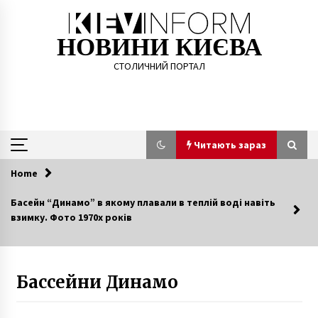
Skip
to
content
НОВИНИ КИЄВА
СТОЛИЧНИЙ ПОРТАЛ
Читають зараз
Home
Читають зараз
Басейн “Динамо” в якому плавали в теплій воді навіть
взимку. Фото 1970х років
Розбещувачем неповнолітніх дівчаток
виявився відомий київський ню-фотограф
6 років ago
Бассейни Динамо
Метро продали LED-лампи за завищеною
ціною
5 років ago