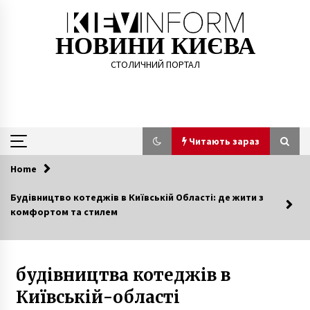
Skip
to
content
НОВИНИ КИЄВА
СТОЛИЧНИЙ ПОРТАЛ
Читають зараз
Home
Читають зараз
Будівництво котеджів в Київській Області: де жити з
комфортом та стилем
Восени у Києві та низці інших міст тарифи
на гарячу воду й опалення виростуть на 30-
40% — КМДА
5 років ago
будівництва котеджів в
В Киеве на перроне станции метро «Дворец
Київській-області
Спорта» умерла 9-летняя девочка