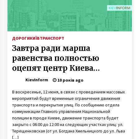
10 років ago
В Киеве и области только 2 полигона для
мусора
10 років ago
ДОРОГИ
КИЇВ
ТРАНСПОРТ
Завтра ради марша
Благодатний вогонь прибув до України
7 років ago
равенства полностью
оцепят центр Киева
(Схема)
В Киевской области перевернулся автобус: 11
KievInform
10 років ago
пострадавших
10 років ago
В воскресенье, 12 июня, в связи с проведением массовых
мероприятий будут временные ограничения движения
транспорта и перекрытия улиц. По сообщению отдела
Розпочав роботу маркетплейс зброї для ЗСУ
– DOT-Chain Defence
коммуникации Главного управления Национальной
1 рік ago
полиции в городе Киеве, движение транспорта будет
закрыто с 06:00 до 12:00 на следующих участках улиц: ул.
Терещенковская (от ул. Богдана Хмельницкого до ул. Льва
В Киевской области похитили ребенка и
[…]
требовали выкуп