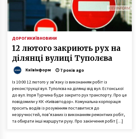
3 роки ago
В Киеве из-за льда травмировалось 65
человек
8 років ago
ДОРОГИ
КИЇВ
НОВИНИ
12 лютого закриють рух на
Киевский метрополитен за пол года пять раз
перевез “все население Украины” и 50 раз
ділянці вулиці Туполєва
“весь Киев”
10 років ago
КиївІнформ
7 років ago
У Києві знайшли мертвим голову
Із 10:00 12 лютого у зв’язку із виконанням робіт із
Білоруського дому в Україні
реконструкції вул. Туполєва на ділянці від вул. Естонської
5 років ago
до вул. Ігоря Турчина буде закрито рух транспорту. Про це
повідомили у КК «Київавтодор». Комунальна корпорація
До Києва привезуть ікону Марії Магдалини з
просить водіїв із розумінням поставитися до
часткою її мощей
незручностей, пов’язаних із виконанням ремонтних робіт,
7 років ago
та обирати інші маршрути руху. Про закінчення робіт […]
У центрі Києва знайшли схрон з