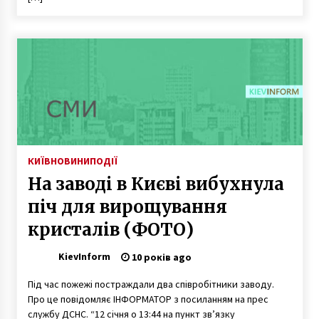
10 років ago
Літні тераси, що закривають тротуар, будуть
демонтовані
9 років ago
На Київщині психічно хворий чоловік вбив
лікаря
6 років ago
КИЇВ
НОВИНИ
ПОДІЇ
Бензобак для мотоблока: керівництво з
На заводі в Києві вибухнула
вибору
1 рік ago
піч для вирощування
кристалів (ФОТО)
У столичному кафе режисера побили за
вимогу вимкнути російську музику
KievInform
10 років ago
7 років ago
Під час пожежі постраждали два співробітники заводу.
Про це повідомляє ІНФОРМАТОР з посиланням на прес
В Академії аграрних наук виявили схованку зі
зброєю та вибухівкою
службу ДСНС. “12 січня о 13:44 на пункт зв’язку