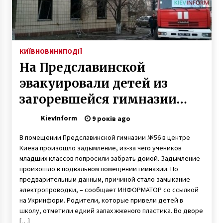
Старовинна святошинська дача опинилась
під загрозою знесення
7 років ago
КИЇВ
НОВИНИ
ПОДІЇ
На Предславинской
Kyiv Art Week-2019 триватиме у столиці з 20
до 26 травня
эвакуировали детей из
7 років ago
загоревшейся гимназии
(ФОТО)
«Київміськбуд» добудує об’єкти «Укрбуду»
KievInform
9 років ago
7 років ago
В помещении Предславинской гимназии №56 в центре
Киева произошло задымление, из-за чего учеников
младших классов попросили забрать домой. Задымление
У Києві невідомі в чорному розгромили
произошло в подвальном помещении гимназии. По
гаражний комплекс
предварительным данным, причиной стало замыкание
8 років ago
электропроводки, – сообщает ИНФОРМАТОР со ссылкой
на Укринформ. Родители, которые привели детей в
Надстройку на Доме профсоюзов начнут
школу, отметили едкий запах жженого пластика. Во дворе
демонтировать 23 ноября
[…]