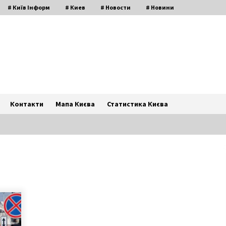
# Київ Інформ
# Киев
# Новости
# Новини
Контакти
Мапа Києва
Статистика Києва
Новорічне вбивство: ким були
жертви
7 років ago
У центрі Києва відбувся
смолоскипний марш пам’яті
героїв Крут, організований