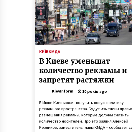
6 років ago
Мер Києва Віталій Кличко
розповів, де він сьогодні
зануриться в ополонку
8 років ago
В парку на Відрадному собаку
вдарило струмом від стовпа
КИЇВ
КМДА
5 років ago
В Киеве уменьшат
количество рекламы и
запретят растяжки
KievInform
10 років ago
В Июне Киев может получить новую политику
рекламного пространства. Будут изменены прави
размещения рекламы, которые должны снизить
количество носителей. Про это заявил Алексей
Резников, заместитель главы КМДА – сообщает с