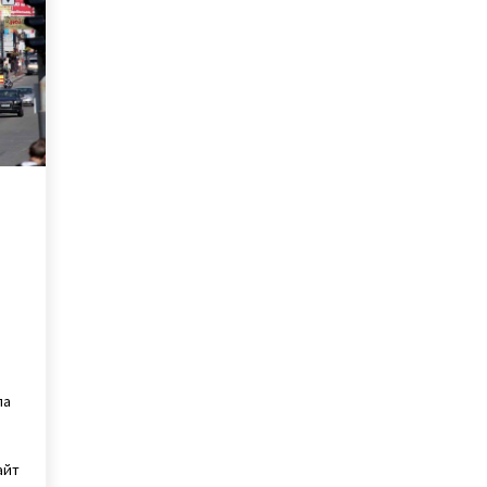
“Нацкорпусом”
8 років ago
“Слуга народу” Тищенко
влаштував вечірку на День
народження дружини
5 років ago
У Києві відкриють мурал із
зображенням Петлюри
7 років ago
ла
айт