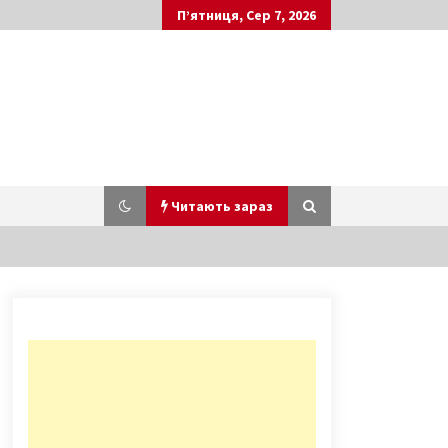
П’ятниця, Сер 7, 2026
Читають зараз
Проти поліцейських, які побили
авіаконструктора в Києві,
відкрили справу
8 років ago
Хода пам’яті загиблих учасників
Революції Гідності пройшла
центром Києва (ФОТО)