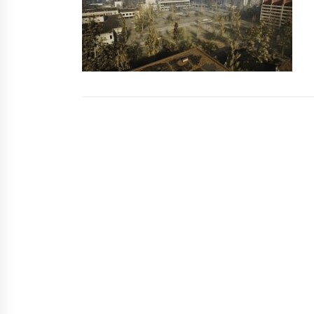
В Охматдиті прооперували
малюка, який з’їв неодимовий
кульковий конструктор
5 років ago
Синоптики попереджають про
ожеледицю на дорогах Києва
8 років ago