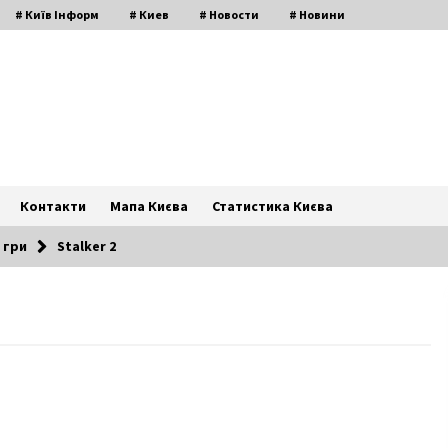
# Київ Інформ
# Киев
# Новости
# Новини
Контакти
Мапа Києва
Статистика Києва
 гри
Stalker 2
У Житомир і Київ передали першу
партію українських тест-систем
т
6 років ago
Зима повертається: на Україну
суне сніг та хуртовина