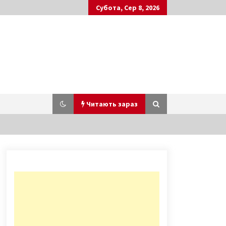
Субота, Сер 8, 2026
Читають зараз
У столиці невідомі серед людної
вулиці викрали людину (ВІДЕО)
6 років ago
З 1 липня без е-квитка неможливо
буде проїхатися у громадському
транспорті Києва