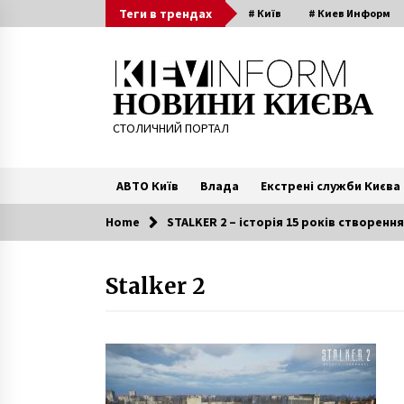
Skip
Теги в трендах
# Київ
# Киев Информ
to
content
НОВИНИ КИЄВА
СТОЛИЧНИЙ ПОРТАЛ
АВТО Київ
Влада
Екстрені служби Києва
Home
STALKER 2 – історія 15 років створення
Читають зараз
Stalker 2
Російські лідери та олігархи,
морський сектор та білоруські
банки: у ЄС погодили новий паке
санкцій
4 роки ago
Що готувати на масницю
6 місяців ago